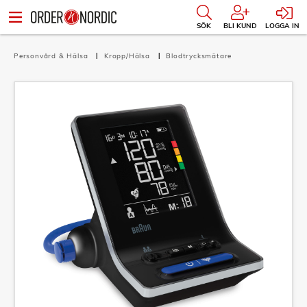
SÖK
BLI KUND
LOGGA IN
Personvård & Hälsa
Kropp/Hälsa
Blodtrycksmätare