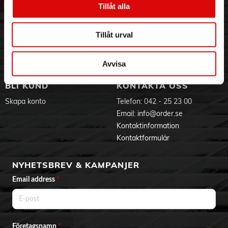
Tillåt alla
Hållbarhet
Ansökan om RMA
Visselblåsning
Godsefterlysning & Felleverans
Jobba hos oss
Integritetspolicy
Tillåt urval
Aktuellt på Order
Om cookies
Varumärken
Avvisa
BLI KUND
KONTAKTA OSS
Skapa konto
Telefon:
042 - 25 23 00
Email:
info@order.se
Kontaktinformation
Kontaktformulär
NYHETSBREV & KAMPANJER
Email address
*
Företagsnamn
*