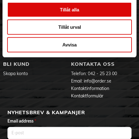
• CD/USB-funktioner för upprepning, slumpvis uppspelning
Om oss
Vanliga frågor
och program
Tillåt alla
Vår historia
Service & Support
• LCD-display med punktmatris
• Dubbel väckning
Hållbarhet
Ansökan om RMA
• Väckning via radio, CD/USB eller summer
Visselblåsning
Godsefterlysning & Felleverans
Tillåt urval
• Snooze-timer
Jobba hos oss
Integritetspolicy
• 3,5 mm Aux-ingång
• 3,5 mm hörlursuttag
Aktuellt på Order
Om cookies
Avvisa
• Uteffekt 2 x 1,5 W RMS
Varumärken
• Nätdrift AC 230 V ~ 50 Hz
• Batteridrift DC 9 V, 6 x LR14/C (batterier ingår ej)
BLI KUND
KONTAKTA OSS
Produktdokument
Skapa konto
Telefon:
042 - 25 23 00
Email:
info@order.se
Kontaktinformation
Kontaktformulär
NYHETSBREV & KAMPANJER
Email address
*