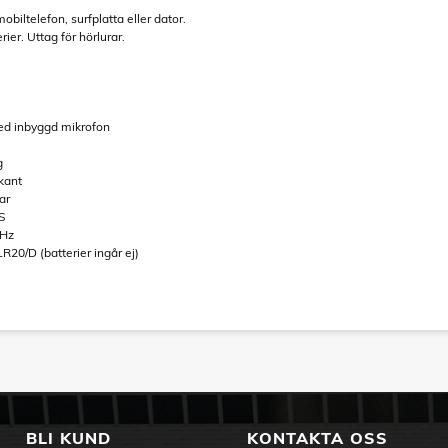
biltelefon, surfplatta eller dator.
er. Uttag för hörlurar.
ed inbyggd mikrofon
g
skant
ar
S
 Hz
 LR20/D (batterier ingår ej)
BLI KUND
KONTAKTA OSS