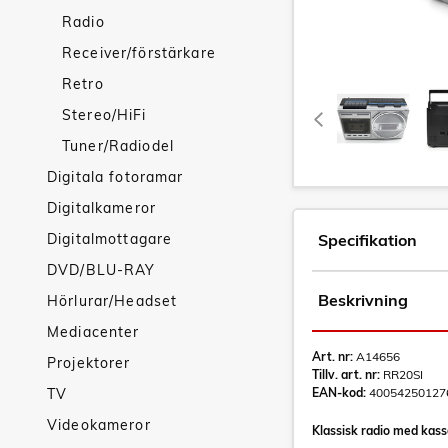
Radio
Receiver/förstärkare
Retro
Stereo/HiFi
Tuner/Radiodel
Digitala fotoramar
Digitalkameror
Digitalmottagare
Specifikation
DVD/BLU-RAY
Beskrivning
Hörlurar/Headset
Mediacenter
Art. nr:
A14656
Projektorer
Tillv. art. nr:
RR20SI
TV
EAN-kod:
40054250127
Videokameror
Klassisk radio med kas