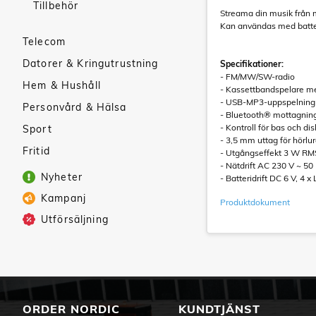
Tillbehör
Streama din musik från mo
Kan användas med batteri
Telecom
Datorer & Kringutrustning
Specifikationer:
- FM/MW/SW-radio
Hem & Hushåll
- Kassettbandspelare m
- USB-MP3-uppspelning
Personvård & Hälsa
- Bluetooth® mottagnin
- Kontroll för bas och di
Sport
- 3,5 mm uttag för hörlur
Fritid
- Utgångseffekt 3 W RM
- Nätdrift AC 230 V ~ 50
Nyheter
- Batteridrift DC 6 V, 4 x
Kampanj
Produktdokument
Utförsäljning
ORDER NORDIC
KUNDTJÄNST