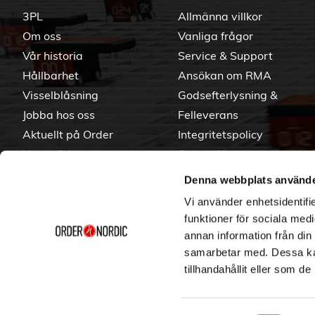
3PL
Allmänna villkor
Om oss
Vanliga frågor
Vår historia
Service & Support
Hållbarhet
Ansökan om RMA
Visselblåsning
Godsefterlysning &
Jobba hos oss
Felleverans
Aktuellt på Order
Integritetspolicy
Varumärken
Om cookies
Denna webbplats använde
Vi använder enhetsidentifie
funktioner för sociala medi
annan information från din
samarbetar med. Dessa kan
tillhandahållit eller som d