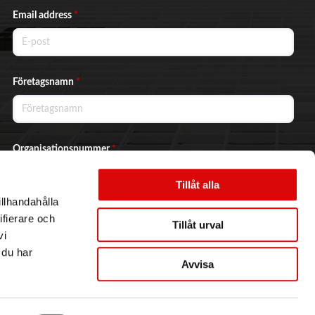
Email address
*
Företagsnamn
*
Organisationsnummer
*
Tillåt alla
illhandahålla
Ja, jag vill prenumerera på nyhetsbrevet.
ifierare och
Tillåt urval
vi
 du har
Avvisa
Skicka