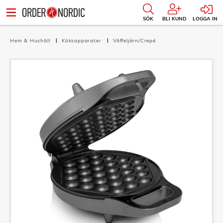
SÖK
BLI KUND
LOGGA IN
Hem & Hushåll
Köksapparater
Våffeljärn/Crepé