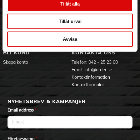
Tillåt alla
Kylhandtag: Ja
Hållbarhet
Ansökan om RMA
Indikatorlampor: Ja (ström & klar)
Visselblåsning
Godsefterlysning & Felleverans
Antislip-fötter: Ja
Jobba hos oss
Integritetspolicy
Tillåt urval
Kabellängd: 0,7 m
Material: Aluminium med plastlock
Aktuellt på Order
Om cookies
Färg: Svart
Varumärken
Mått (B × D × H): 24 × 30 × 14 cm
Avvisa
Vikt: 1,25 kg
Spänning: 220–240 V
BLI KUND
KONTAKTA OSS
Frekvens: 50/60 Hz
Skapa konto
Telefon:
042 - 25 23 00
Email:
info@order.se
Kontaktinformation
Kontaktformulär
NYHETSBREV & KAMPANJER
Email address
*
Företagsnamn
*