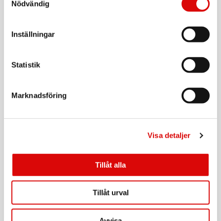
Art nr:
Nödvändig
A12615
Tillv. art. nr:
92202.10
Rek: 199,00 kr
Inställningar
CAVALET
Bagagevåg
Statistik
Art nr:
A14753
Tillv. art. nr:
92208.11
Rek: 179,00 kr
Marknadsföring
CAVALET
Sovmask
Visa detaljer
Art nr:
A12616
Tillv. art. nr:
92200.10
Rek: 49,90 kr
Tillåt alla
CAVALET
Tillåt urval
Nackkudde Komfort
Art nr:
A12614
Avvisa