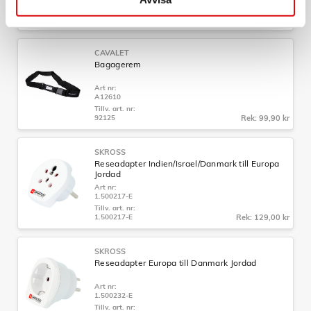
Tillv. art. nr:
92201.70
Rek: 129,00 kr
CAVALET
Bagagerem
Art nr:
A12610
Tillv. art. nr:
92125
Rek: 99,90 kr
SKROSS
Reseadapter Indien/Israel/Danmark till Europa
Jordad
Art nr:
1.500217-E
Tillv. art. nr:
1.500217-E
Rek: 129,00 kr
SKROSS
Reseadapter Europa till Danmark Jordad
Art nr:
1.500232-E
Tillv. art. nr: