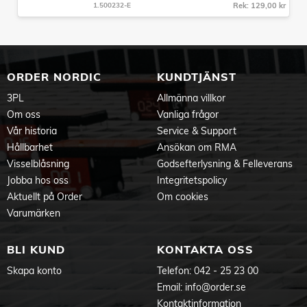
1.500232-E
Rek: 129,00 kr
ORDER NORDIC
KUNDTJÄNST
3PL
Allmänna villkor
Om oss
Vanliga frågor
Vår historia
Service & Support
Hållbarhet
Ansökan om RMA
Visselblåsning
Godsefterlysning & Felleverans
Jobba hos oss
Integritetspolicy
Aktuellt på Order
Om cookies
Varumärken
BLI KUND
KONTAKTA OSS
Skapa konto
Telefon:
042 - 25 23 00
Email:
info@order.se
Kontaktinformation