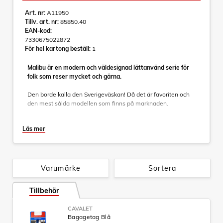
Art. nr:
A11950
Tillv. art. nr:
85850.40
EAN-kod:
7330675022872
För hel kartong beställ:
1
Malibu är en modern och väldesignad lättanvänd serie för
folk som reser mycket och gärna.
Den borde kalla den Sverigeväskan! Då det är favoriten och
den mest sålda modellen som finns på marknaden.
Genomtänkta detaljer som gör resandet smidigt och enkelt.
Läs mer
Sköna bekväma gummerade bärhandtag gör den behaglig
att bära. Fyra hjul gör den lättmanövrerad och bekväm att
köra. Stabilt och snyggt draghandtag ger en distinkt "look" till
väskan.
Varumärke
Sortera
Självklart helfodrad inredning med avdelare och nätficka,
som underlättar för dig när du packar.
Tillbehör
Specifikationer:
CAVALET
- Kabinväska, som går att ha som handbagage på de flesta
Bagagetag Blå