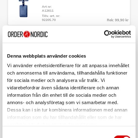
bolagen
Art nr:
- Packband såväl i locket som botten
A12611
- Avdelare med nätficka och säkerhetsficka
Tillv. art. nr:
- Fyra tystgående hjul
92205.70
Rek: 99,90 kr
- Helt integrerat teleskophandtag
- Fast TSA-lås
- Material: 100% virgin ABS
CAVALET
Bagagetag Röd
- Mått: 54 x 38 x 20cm
- Vikt: 2,6kg
Art nr:
- Volym: 31L
A12612
Denna webbplats använder cookies
- Garanti: 5 års fabrikationsgaranti
Tillv. art. nr:
92205.90
Rek: 99,90 kr
Vi använder enhetsidentifierare för att anpassa innehållet
och annonserna till användarna, tillhandahålla funktioner
CAVALET
för sociala medier och analysera vår trafik. Vi
TSA-Lås
vidarebefordrar även sådana identifierare och annan
information från din enhet till de sociala medier och
Art nr:
A12609
annons- och analysföretag som vi samarbetar med.
Tillv. art. nr:
92020
Rek: 99,90 kr
Dessa kan i sin tur kombinera informationen med annan
information som du har tillhandahållit eller som de har
CAVALET
samlat in när du har använt deras tjänster.
Nackkudde Minnesskum Ergonomisk
Samtyckesval