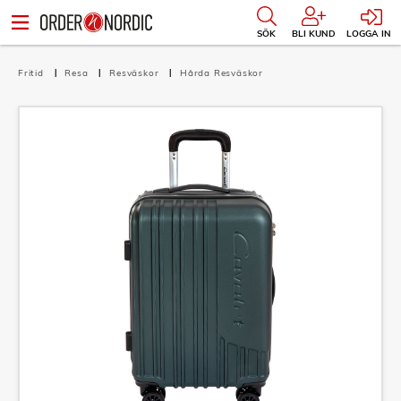
SÖK
BLI KUND
LOGGA IN
Fritid
Resa
Resväskor
Hårda Resväskor