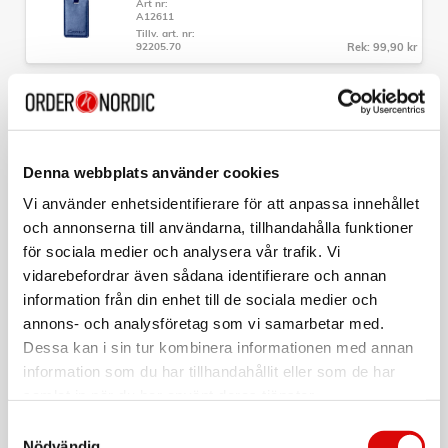
Art nr:
A12611
Tillv. art. nr:
92205.70
Rek: 99,90 kr
CAVALET
Bagagetag Röd
Art nr:
A12612
Denna webbplats använder cookies
Tillv. art. nr:
92205.90
Rek: 99,90 kr
Vi använder enhetsidentifierare för att anpassa innehållet
och annonserna till användarna, tillhandahålla funktioner
CAVALET
för sociala medier och analysera vår trafik. Vi
TSA-Lås
vidarebefordrar även sådana identifierare och annan
Art nr:
information från din enhet till de sociala medier och
A12609
Tillv. art. nr:
annons- och analysföretag som vi samarbetar med.
92020
Rek: 99,90 kr
Dessa kan i sin tur kombinera informationen med annan
information som du har tillhandahållit eller som de har
CAVALET
samlat in när du har använt deras tjänster.
Nackkudde Minnesskum Ergonomisk
Samtyckesval
Art nr:
Nödvändig
A12615