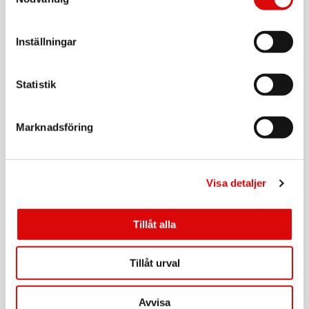
Tillv. art. nr:
92202.10
Rek: 199,00 kr
Inställningar
CAVALET
Bagagevåg
Statistik
Art nr:
A14753
Tillv. art. nr:
92208.11
Rek: 179,00 kr
Marknadsföring
CAVALET
Sovmask
Visa detaljer
Art nr:
A12616
Tillv. art. nr:
92200.10
Rek: 49,90 kr
Tillåt alla
CAVALET
Nackkudde Komfort
Tillåt urval
Art nr:
A12614
Avvisa
Tillv. art. nr: