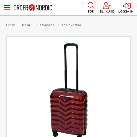
SÖK
BLI KUND
LOGGA IN
Fritid
Resa
Resväskor
Kabinväskor