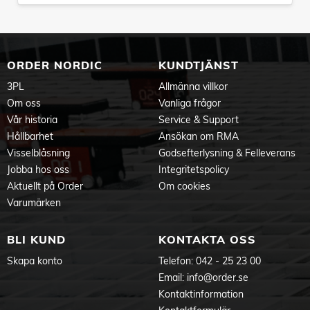
ORDER NORDIC
KUNDTJÄNST
3PL
Allmänna villkor
Om oss
Vanliga frågor
Vår historia
Service & Support
Hållbarhet
Ansökan om RMA
Visselblåsning
Godsefterlysning & Felleverans
Jobba hos oss
Integritetspolicy
Aktuellt på Order
Om cookies
Varumärken
BLI KUND
KONTAKTA OSS
Skapa konto
Telefon:
042 - 25 23 00
Email:
info@order.se
Kontaktinformation