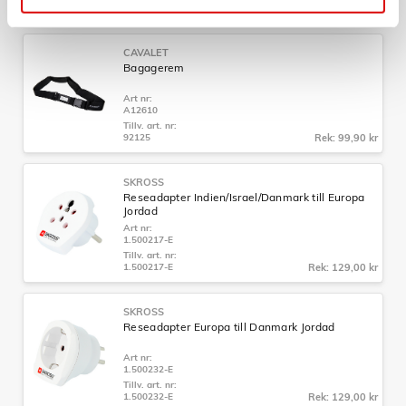
92201.70
Rek: 129,00 kr
CAVALET
Bagagerem
Art nr:
A12610
Tillv. art. nr:
92125
Rek: 99,90 kr
SKROSS
Reseadapter Indien/Israel/Danmark till Europa
Jordad
Art nr:
1.500217-E
Tillv. art. nr:
1.500217-E
Rek: 129,00 kr
SKROSS
Reseadapter Europa till Danmark Jordad
Art nr:
1.500232-E
Tillv. art. nr:
1.500232-E
Rek: 129,00 kr