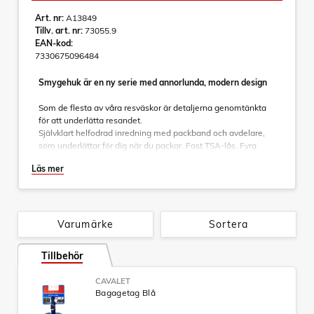
Art. nr:
A13849
Tillv. art. nr:
73055.9
EAN-kod:
7330675096484
Smygehuk är en ny serie med annorlunda, modern design
Som de flesta av våra resväskor är detaljerna genomtänkta
för att underlätta resandet.
Självklart helfodrad inredning med packband och avdelare,
som underlättar för dig när du packar. Fast TSA-lås. Fyra
tystgående hjul. Helt integrerat teleskophandtag.
Läs mer
Specifikationer:
- Helt integrerat teleskophandtag
- Fast TSA-lås som är inbyggt
Varumärke
Sortera
- Material: ABS/PC
- Mått: 55 x 40 x 20cm
Tillbehör
- Vikt: 2,8kg
- Volym: 38L
CAVALET
- Garanti: 10 års fabrikationsgaranti
Bagagetag Blå