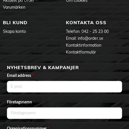
Aktuellt på Order
Om cookies
Varumärken
BLI KUND
KONTAKTA OSS
Skapa konto
Telefon:
042 - 25 23 00
Email:
info@order.se
Kontaktinformation
Kontaktformulär
NYHETSBREV & KAMPANJER
Email address
*
Företagsnamn
*
Organisationsnummer
*