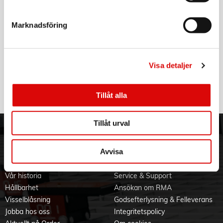
Ger plats för flera kablar.
Tillv. art. nr:
KAB0115
Rek: 149,00 kr
Marknadsföring
Specifikationer
KAMPANJ
Material: ABS
LOGILINK
Kabelkanal 110x3,3x,1,8 cm Aluminium Vit
Inre mått: 3,3 x 1,8 cm
Montering: Skruvfästning
Art nr:
Färg: Vit
Visa detaljer
A16247
Tillv. art. nr:
Produktdokument
KAB0114
Rek: 229,00 kr
Tillåt alla
Tillåt urval
ORDER NORDIC
KUNDTJÄNST
Avvisa
3PL
Allmänna villkor
Om oss
Vanliga frågor
Vår historia
Service & Support
Hållbarhet
Ansökan om RMA
Visselblåsning
Godsefterlysning & Felleverans
Jobba hos oss
Integritetspolicy