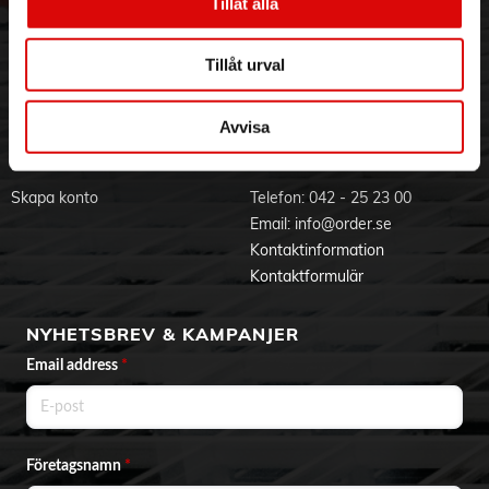
Hållbarhet
Ansökan om RMA
Tillåt alla
Visselblåsning
Godsefterlysning & Felleverans
Jobba hos oss
Integritetspolicy
Tillåt urval
Aktuellt på Order
Om cookies
Varumärken
Avvisa
BLI KUND
KONTAKTA OSS
Skapa konto
Telefon:
042 - 25 23 00
Email:
info@order.se
Kontaktinformation
Kontaktformulär
NYHETSBREV & KAMPANJER
Email address
*
Företagsnamn
*