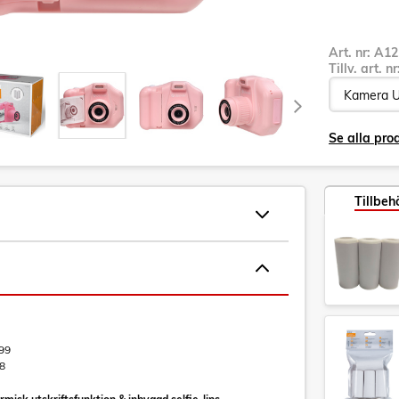
Art. nr:
A12
Tillv. art. n
Se alla pro
Tillbeh
99
8