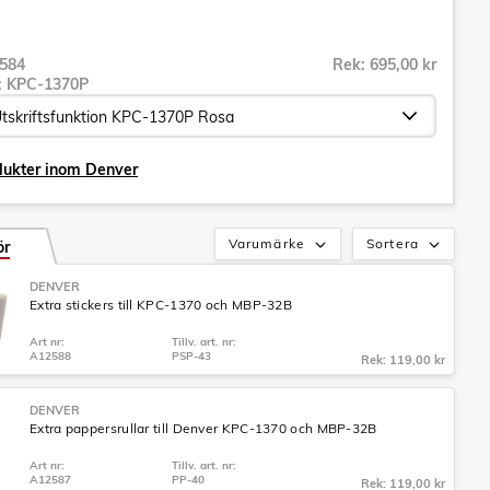
584
Rek: 695,00 kr
r:
KPC-1370P
dukter inom Denver
Varumärke
Sortera
ör
DENVER
Extra stickers till KPC-1370 och MBP-32B
Art nr:
Tillv. art. nr:
A12588
PSP-43
Rek: 119,00 kr
DENVER
Extra pappersrullar till Denver KPC-1370 och MBP-32B
Art nr:
Tillv. art. nr:
A12587
PP-40
Rek: 119,00 kr