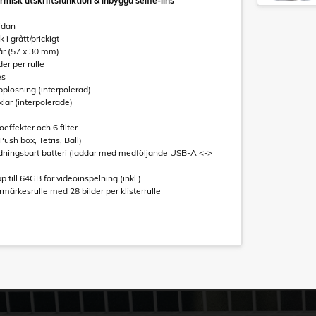
misk utskriftsfunktion & inbyggd selfie-lins
idan
 i grått/prickigt
år (57 x 30 mm)
der per rulle
es
pplösning (interpolerad)
lar (interpolerade)
effekter och 6 filter
ush box, Tetris, Ball)
ningsbart batteri (laddar med medföljande USB-A <->
till 64GB för videoinspelning (inkl.)
märkesrulle med 28 bilder per klisterrulle