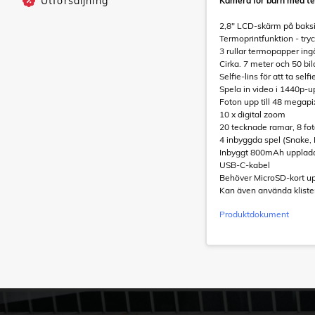
Utförsäljning
Kamera för barn med ter
2,8" LCD-skärm på baks
Termoprintfunktion - tryck
3 rullar termopapper ing
Cirka. 7 meter och 50 bil
Selfie-lins för att ta selfi
Spela in video i 1440p-u
Foton upp till 48 megapix
10 x digital zoom
20 tecknade ramar, 8 foto
4 inbyggda spel (Snake, P
Inbyggt 800mAh uppladd
USB-C-kabel
Behöver MicroSD-kort upp 
Kan även använda klister
Produktdokument