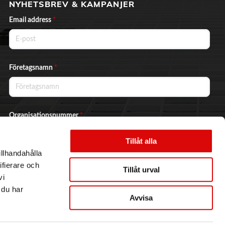
NYHETSBREV & KAMPANJER
Email address
*
Företagsnamn
*
Organisationsnummer
*
Tillåt alla
illhandahålla
Ja, jag vill prenumerera på nyhetsbrevet.
ifierare och
Tillåt urval
vi
 du har
Avvisa
Skicka