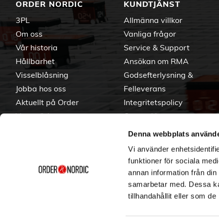
ORDER NORDIC
KUNDTJÄNST
3PL
Allmänna villkor
Om oss
Vanliga frågor
Vår historia
Service & Support
Hållbarhet
Ansökan om RMA
Visselblåsning
Godsefterlysning &
Jobba hos oss
Felleverans
Aktuellt på Order
Integritetspolicy
Varumärken
Om cookies
Denna webbplats använde
Vi använder enhetsidentifie
funktioner för sociala medi
annan information från din
samarbetar med. Dessa kan
tillhandahållit eller som d