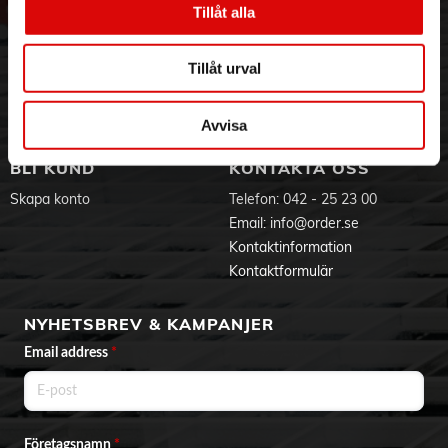
Tillåt alla
Hållbarhet
Ansökan om RMA
Visselblåsning
Godsefterlysning & Felleverans
Jobba hos oss
Integritetspolicy
Tillåt urval
Aktuellt på Order
Om cookies
Varumärken
Avvisa
BLI KUND
KONTAKTA OSS
Skapa konto
Telefon:
042 - 25 23 00
Email:
info@order.se
Kontaktinformation
Kontaktformulär
NYHETSBREV & KAMPANJER
Email address
*
Företagsnamn
*