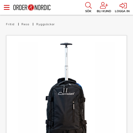
SÖK
BLI KUND
LOGGA IN
Fritid
Resa
Ryggsäckar