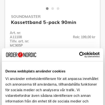
SOUNDMASTER
Kassettband 5-pack 90min
Art. nr:
A11108
Rek: 199,00 kr
Tillv. art. nr:
MC905P
Se alla produkter inom Soundmaster
Specifikation
Denna webbplats använder cookies
Vi använder enhetsidentifierare för att anpassa innehållet
och annonserna till användarna, tillhandahålla funktioner
Beskrivning
för sociala medier och analysera vår trafik. Vi
vidarebefordrar även sådana identifierare och annan
Art. nr:
A11108
information från din enhet till de sociala medier och
Tillv. art. nr:
MC905P