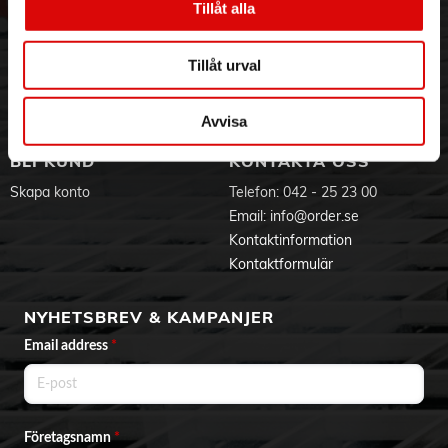
Tillåt alla
Hållbarhet
Ansökan om RMA
Visselblåsning
Godsefterlysning & Felleverans
Jobba hos oss
Integritetspolicy
Tillåt urval
Aktuellt på Order
Om cookies
Varumärken
Avvisa
BLI KUND
KONTAKTA OSS
Skapa konto
Telefon:
042 - 25 23 00
Email:
info@order.se
Kontaktinformation
Kontaktformulär
NYHETSBREV & KAMPANJER
Email address
*
Företagsnamn
*