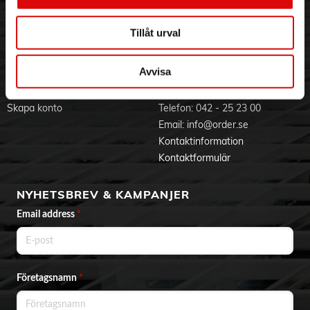
Visselblåsning
Godsefterlysning & Felleverans
Jobba hos oss
Integritetspolicy
Tillåt urval
Aktuellt på Order
Om cookies
Varumärken
Avvisa
BLI KUND
KONTAKTA OSS
Skapa konto
Telefon:
042 - 25 23 00
Email:
info@order.se
Kontaktinformation
Kontaktformulär
NYHETSBREV & KAMPANJER
Email address
*
Företagsnamn
*