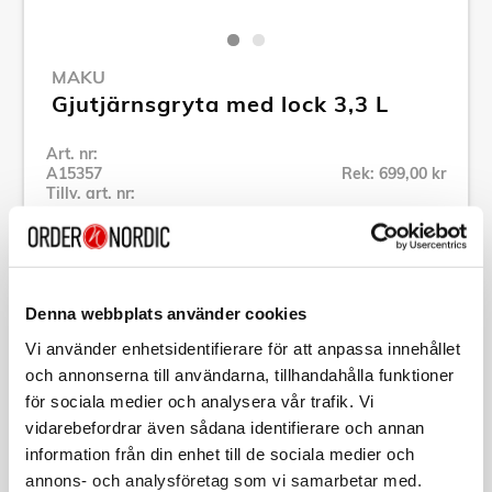
MAKU
Gjutjärnsgryta med lock 3,3 L
Art. nr:
A15357
Rek: 699,00 kr
Tillv. art. nr:
295731
Se alla produkter inom Maku
Denna webbplats använder cookies
Specifikation
Vi använder enhetsidentifierare för att anpassa innehållet
och annonserna till användarna, tillhandahålla funktioner
Beskrivning
för sociala medier och analysera vår trafik. Vi
vidarebefordrar även sådana identifierare och annan
information från din enhet till de sociala medier och
Art. nr:
A15357
Tillv. art. nr:
295731
annons- och analysföretag som vi samarbetar med.