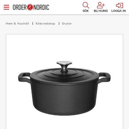
SÖK
BLI KUND
LOGGA IN
Hem & Hushåll
Köksredskap
Grytor