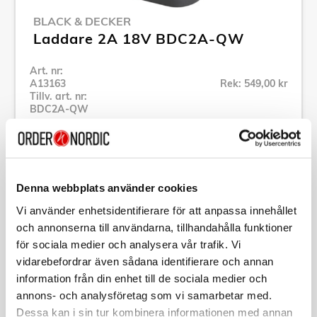
BLACK & DECKER
Laddare 2A 18V BDC2A-QW
Art. nr:
A13163
Rek: 549,00 kr
Tillv. art. nr:
BDC2A-QW
Se alla produkter inom Black & Decker
Specifikation
Denna webbplats använder cookies
Vi använder enhetsidentifierare för att anpassa innehållet
Beskrivning
och annonserna till användarna, tillhandahålla funktioner
för sociala medier och analysera vår trafik. Vi
vidarebefordrar även sådana identifierare och annan
Art. nr:
A13163
information från din enhet till de sociala medier och
Tillv. art. nr:
BDC2A-QW
EAN-kod:
annons- och analysföretag som vi samarbetar med.
5035048656570
Dessa kan i sin tur kombinera informationen med annan