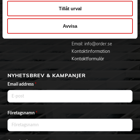
Aktuellt på Order
Om cookies
Tillåt urval
Varumärken
Avvisa
BLI KUND
KONTAKTA OSS
Skapa konto
Telefon:
042 - 25 23 00
Email:
info@order.se
Kontaktinformation
Kontaktformulär
NYHETSBREV & KAMPANJER
Email address
*
Företagsnamn
*