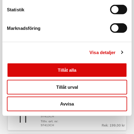
Statistik
CHAMPION
USB-C till Lightning Kabel 1m Svart
Art nr:
Marknadsföring
97310CH
Tillv. art. nr:
97310CH
Rek: 229,00 kr
Visa detaljer
CHAMPION
USB-C till Lightning Kabel 2m Svart
Art nr:
Tillåt alla
97314CH
Tillv. art. nr:
97314CH
Rek: 279,00 kr
Tillåt urval
CHAMPION
USB-A till USB-C Kabel 3m Svart
Avvisa
Art nr:
97413CH
Tillv. art. nr:
97413CH
Rek: 199,00 kr