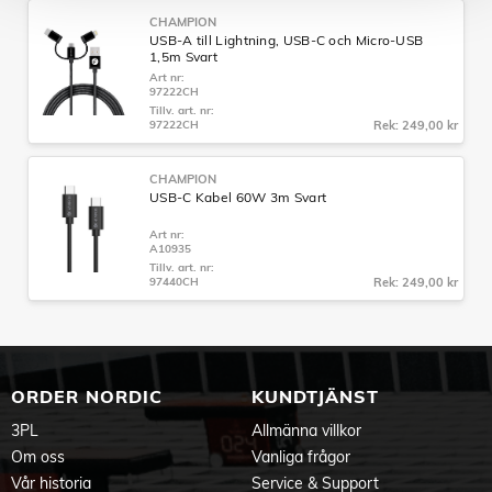
CHAMPION
USB-A till Lightning, USB-C och Micro-USB
1,5m Svart
Art nr:
97222CH
Tillv. art. nr:
97222CH
Rek: 249,00 kr
CHAMPION
USB-C Kabel 60W 3m Svart
Art nr:
A10935
Tillv. art. nr:
97440CH
Rek: 249,00 kr
ORDER NORDIC
KUNDTJÄNST
3PL
Allmänna villkor
Om oss
Vanliga frågor
Vår historia
Service & Support