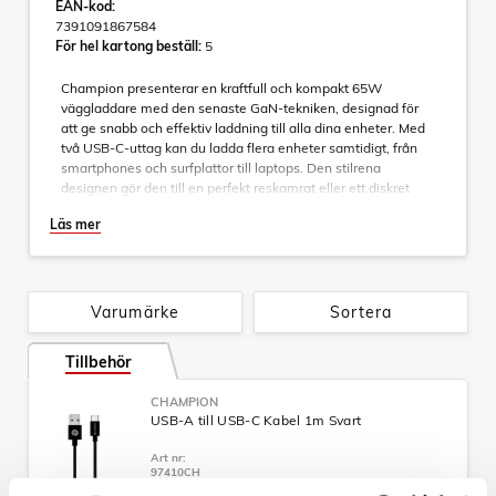
EAN-kod:
7391091867584
För hel kartong beställ:
5
Champion presenterar en kraftfull och kompakt 65W
väggladdare med den senaste GaN-tekniken, designad för
att ge snabb och effektiv laddning till alla dina enheter. Med
två USB-C-uttag kan du ladda flera enheter samtidigt, från
smartphones och surfplattor till laptops. Den stilrena
designen gör den till en perfekt reskamrat eller ett diskret
tillskott till hemmet.
Läs mer
Fördelar med GaN-teknik
GaN (gallium-nitrid) gör laddaren mindre och lättare
samtidigt som den levererar högre effektivitet och lägre
värmeutveckling. Det innebär snabbare laddning, bättre
Varumärke
Sortera
hållbarhet och en produkt som är snällare mot miljön.
Tillbehör
Specifikationer:
- 65w GaN C+C 2 ports wall charger
CHAMPION
- Input : ac 100~240v;50/60hz
USB-A till USB-C Kabel 1m Svart
- Output-c1/c2:5v/3a, 9v/3a, 12v/3a, 15v/3a, 20v/3.25a
- Output-c1+c2: 45w(c1)+20w(c2)
Art nr:
- Total output: 65w
97410CH
- Färg: Svart
Tillv. art. nr: