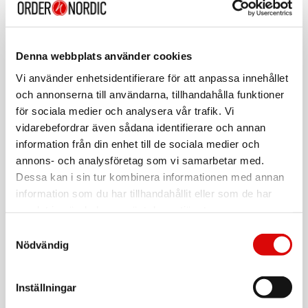
- Vikt: 90,5g
97410CH
Rek: 149,00 kr
- Mått: 46mm x 46,3mm x 28,2mm
CHAMPION
Användarmanual
USB-A till USB-C Kabel 2m Svart
Denna webbplats använder cookies
EU försäkran
Art nr:
Vi använder enhetsidentifierare för att anpassa innehållet
97412CH
Produktblad
och annonserna till användarna, tillhandahålla funktioner
Tillv. art. nr:
97412CH
Rek: 179,00 kr
för sociala medier och analysera vår trafik. Vi
vidarebefordrar även sådana identifierare och annan
CHAMPION
information från din enhet till de sociala medier och
USB-C Kabel 60W 1m Svart
annons- och analysföretag som vi samarbetar med.
Art nr:
Dessa kan i sin tur kombinera informationen med annan
97420CH
information som du har tillhandahållit eller som de har
Tillv. art. nr:
97420CH
Rek: 179,00 kr
samlat in när du har använt deras tjänster.
Samtyckesval
CHAMPION
Nödvändig
USB-C Kabel 60W 2m Svart
Art nr:
97430CH
Inställningar
Tillv. art. nr:
97430CH
Rek: 199,00 kr