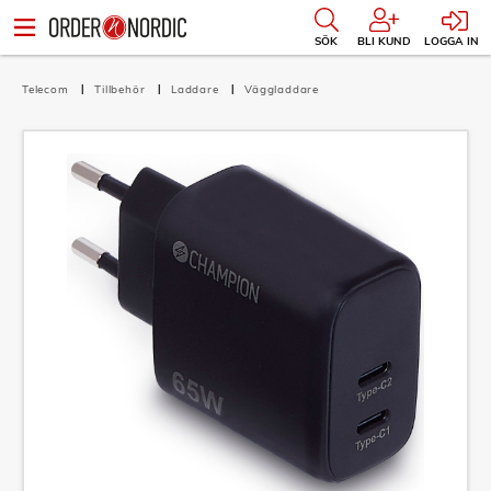
SÖK
BLI KUND
LOGGA IN
Telecom
Tillbehör
Laddare
Väggladdare