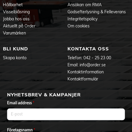
Hållbarhet
Ansökan om RMA
Visselblåsning
Godsefterlysning & Felleverans
Jobba hos oss
Integritetspolicy
Aktuellt på Order
Om cookies
Varumärken
BLI KUND
KONTAKTA OSS
Skapa konto
Telefon:
042 - 25 23 00
Email:
info@order.se
Kontaktinformation
Kontaktformulär
NYHETSBREV & KAMPANJER
Email address
*
Företagsnamn
*