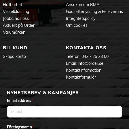
Produktdokument
Hållbarhet
Ansökan om RMA
Visselblåsning
Godsefterlysning & Felleverans
Jobba hos oss
Integritetspolicy
Aktuellt på Order
Om cookies
Varumärken
BLI KUND
KONTAKTA OSS
Skapa konto
Telefon:
042 - 25 23 00
Email:
info@order.se
Kontaktinformation
Kontaktformulär
NYHETSBREV & KAMPANJER
Email address
*
Företagsnamn
*