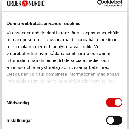
Beskrivning
Art. nr:
A10822
Denna webbplats använder cookies
Tillv. art. nr:
EVC0121
EAN-kod:
Vi använder enhetsidentifierare för att anpassa innehållet
4052792070224
och annonserna till användarna, tillhandahålla funktioner
För hel kartong beställ:
4
för sociala medier och analysera vår trafik. Vi
vidarebefordrar även sådana identifierare och annan
LogiLink Laddkabel för elbilar/laddhybrider, 32A, 22kW, 5
meter
information från din enhet till de sociala medier och
Levereras med väska
annons- och analysföretag som vi samarbetar med.
Dessa kan i sin tur kombinera informationen med annan
• Type 2
• 3-fas
information som du har tillhandahållit eller som de har
• 32A
samlat in när du har använt deras tjänster.
Läs mer
• 22 kW
• 5 meter
Samtyckesval
Nödvändig
Med denna certifierade Typ 2-laddkabel från Logilink kan
man enkelt ansluta alla fordon med Typ 2-anslutning till
Varumärke
Sortera
publika laddstationer eller till laddboxar t.ex. hemma.
Robust kvalitet och säkerhetstestad som säkerställer
Inställningar
Tillbehör
långvarig användning.