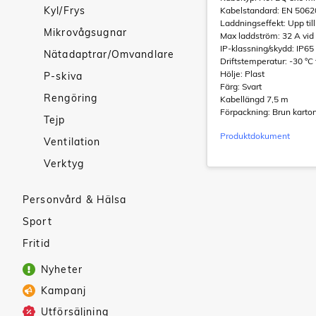
Kyl/Frys
Kabelstandard: EN 5062
Laddningseffekt: Upp til
Mikrovågsugnar
Max laddström: 32 A vid
IP-klassning/skydd: IP65
Nätadaptrar/Omvandlare
Driftstemperatur: -30 °C
Hölje: Plast
P-skiva
Färg: Svart
Rengöring
Kabellängd 7,5 m
Förpackning: Brun karto
Tejp
Produktdokument
Ventilation
Verktyg
Personvård & Hälsa
Sport
Fritid
Nyheter
Kampanj
Utförsäljning