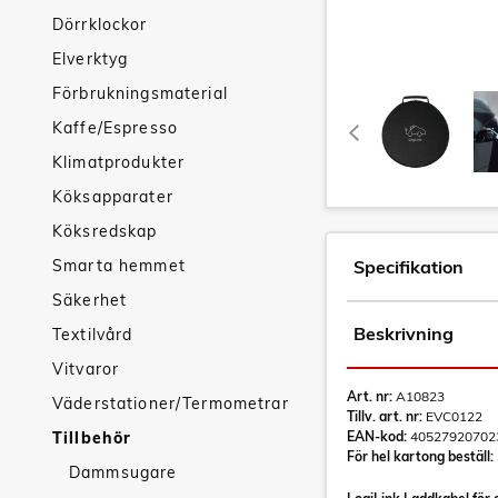
Dörrklockor
Elverktyg
Förbrukningsmaterial
Kaffe/Espresso
Klimatprodukter
Köksapparater
Köksredskap
Smarta hemmet
Specifikation
Säkerhet
Beskrivning
Textilvård
Vitvaror
Art. nr:
A10823
Väderstationer/Termometrar
Tillv. art. nr:
EVC0122
Tillbehör
EAN-kod:
40527920702
För hel kartong beställ:
Dammsugare