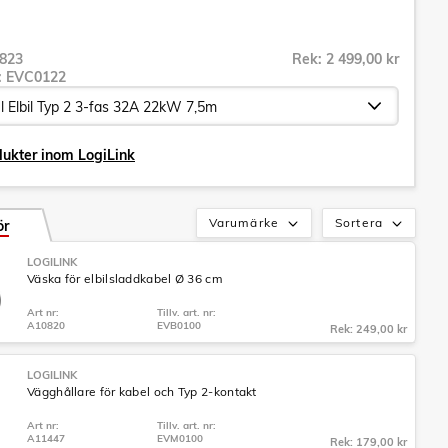
823
Rek: 2 499,00 kr
r:
EVC0122
dukter inom LogiLink
Varumärke
Sortera
ör
LOGILINK
Väska för elbilsladdkabel Ø 36 cm
Art nr:
Tillv. art. nr:
A10820
EVB0100
Rek: 249,00 kr
LOGILINK
Vägghållare för kabel och Typ 2-kontakt
Art nr:
Tillv. art. nr:
A11447
EVM0100
Rek: 179,00 kr