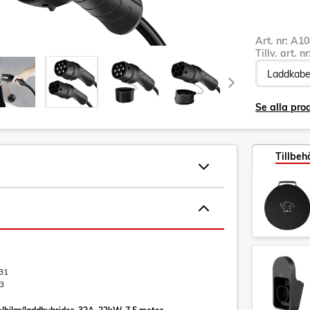
Art. nr:
A10
Tillv. art. n
Se alla pro
Tillbeh
31
3