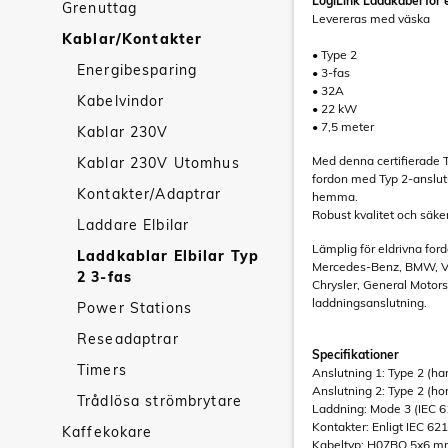
LogiLink Laddkabel för 
Grenuttag
Levereras med väska
Kablar/Kontakter
• Type 2
Energibesparing
• 3-fas
• 32A
Kabelvindor
• 22 kW
• 7,5 meter
Kablar 230V
Med denna certifierade T
Kablar 230V Utomhus
fordon med Typ 2-anslutnin
Kontakter/Adaptrar
hemma.
Robust kvalitet och säke
Laddare Elbilar
Lämplig för eldrivna for
Laddkablar Elbilar Typ
Mercedes-Benz, BMW, VW,
2 3-fas
Chrysler, General Motors
laddningsanslutning.
Power Stations
Reseadaptrar
Specifikationer
Timers
Anslutning 1: Type 2 (ha
Anslutning 2: Type 2 (ho
Trådlösa strömbrytare
Laddning: Mode 3 (IEC 
Kontakter: Enligt IEC 62
Kaffekokare
Kabeltyp: H07BQ 5x6 m