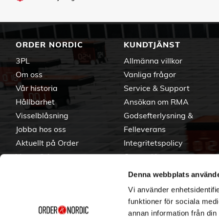
ORDER NORDIC
KUNDTJÄNST
3PL
Allmänna villkor
Om oss
Vanliga frågor
Vår historia
Service & Support
Hållbarhet
Ansökan om RMA
Visselblåsning
Godsefterlysning &
Jobba hos oss
Felleverans
Aktuellt på Order
Integritetspolicy
Varumärken
Om cookies
Denna webbplats använde
Vi använder enhetsidentifie
funktioner för sociala medi
annan information från din