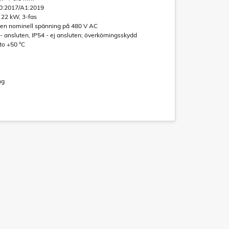
0:2017/A1:2019
l 22 kW, 3-fas
 en nominell spänning på 480 V AC
 - ansluten, IP54 - ej ansluten; överkörningsskydd
 to +50 °C
ng