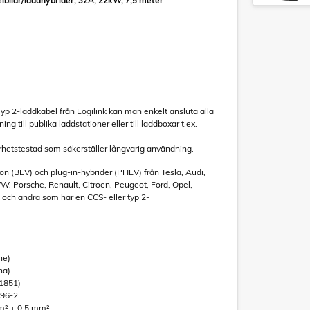
elbilar/laddhybrider, 32A, 22kW, 7,5 meter
yp 2-laddkabel från Logilink kan man enkelt ansluta alla
g till publika laddstationer eller till laddboxar t.ex.
rhetstestad som säkerställer långvarig användning.
don (BEV) och plug-in-hybrider (PHEV) från Tesla, Audi,
 Porsche, Renault, Citroen, Peugeot, Ford, Opel,
 och andra som har en CCS- eller typ 2-
ne)
na)
61851)
196-2
m² + 0.5 mm²