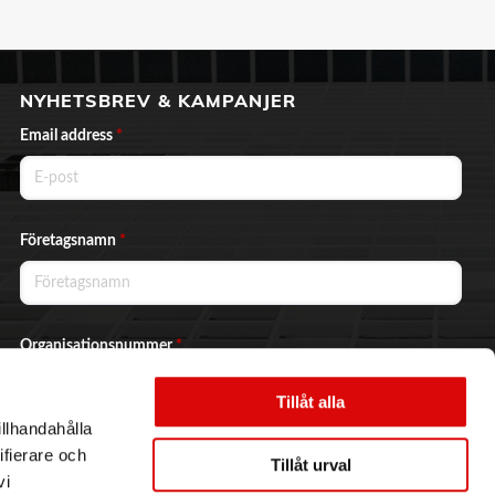
NYHETSBREV & KAMPANJER
Email address
*
Företagsnamn
*
Organisationsnummer
*
Tillåt alla
illhandahålla
Ja, jag vill prenumerera på nyhetsbrevet.
ifierare och
Tillåt urval
vi