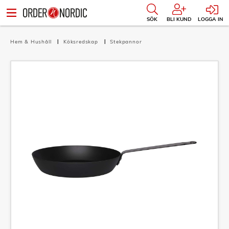
SÖK
BLI KUND
LOGGA IN
Hem & Hushåll
Köksredskap
Stekpannor