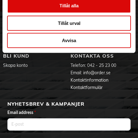
- Extra slit- och reptålig
Vår historia
Service & Support
Tillåt alla
- Kapacitet: 2,5 liter
Hållbarhet
Ansökan om RMA
- Passar alla spishällar
Visselblåsning
Godsefterlysning & Felleverans
- Endast handdisk
Tillåt urval
Jobba hos oss
Integritetspolicy
Aktuellt på Order
Om cookies
Varumärken
Avvisa
BLI KUND
KONTAKTA OSS
Skapa konto
Telefon:
042 - 25 23 00
Email:
info@order.se
Kontaktinformation
Kontaktformulär
NYHETSBREV & KAMPANJER
Email address
*