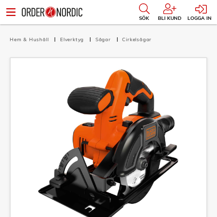
SÖK
BLI KUND
LOGGA IN
Hem & Hushåll
Elverktyg
Sågar
Cirkelsågar