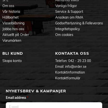
3PL
Allmänna villkor
Om oss
Vanliga frågor
Vår historia
Service & Support
Hållbarhet
Ansökan om RMA
Visselblåsning
Godsefterlysning & Felleverans
Jobba hos oss
Integritetspolicy
Aktuellt på Order
Om cookies
Varumärken
BLI KUND
KONTAKTA OSS
Skapa konto
Telefon:
042 - 25 23 00
Email:
info@order.se
Kontaktinformation
Kontaktformulär
NYHETSBREV & KAMPANJER
Email address
*