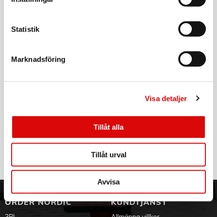
1 st sågklinga
Tillv. art. nr:
BL2018-XJ
Rek: 699,00 kr
- Spänning (V): 18
- Sågdjup (mm): 43
Statistik
- Obelastad hastighet (v/min): 3700
BLACK & DECKER
- Klingdiameter (mm): 140
Laddare 2A 18V BDC2A-QW
- Håldiameter (mm): 12.7
Marknadsföring
- Geringssågning: 0-45 °
Art nr:
A13163
- Dammutsug: Ja
Tillv. art. nr:
- Hårdmetallklinga: Ja
BDC2A-QW
Rek: 549,00 kr
- Parallellanslag: Nej
- Siktguide: Nej
Visa detaljer
BLACK & DECKER
18V 1.5Ah Lithium Batteri
Tillåt alla
Art nr:
BL1518-XJ
Tillv. art. nr:
BL1518-XJ
Rek: 599,00 kr
Tillåt urval
Avvisa
ORDER NORDIC
KUNDTJÄNST