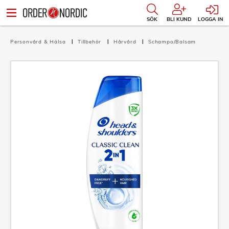
SÖK
BLI KUND
LOGGA IN
Personvård & Hälsa
Tillbehör
Hårvård
Schampo/Balsam