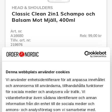
HEAD & SHOULDERS
Classic Clean 2in1 Schampo och
Balsam Mot Mjäll, 400ml
Art. nr:
A16680
Rek: 99,00 kr
Tillv. art. nr:
219976
Se alla produkter inom Head & Shoulders
Specifikation
Denna webbplats använder cookies
Vi använder enhetsidentifierare för att anpassa innehållet
och annonserna till användarna, tillhandahålla funktioner
Beskrivning
för sociala medier och analysera vår trafik. Vi
vidarebefordrar även sådana identifierare och annan
Art. nr:
A16680
information från din enhet till de sociala medier och
Tillv. art. nr:
219976
annons- och analysföretag som vi samarbetar med.
EAN-kod: