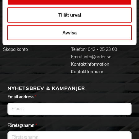
Visselblåsning
Godsefterlysning & Felleverans
lösningar för varje hårbotten och hår, stödda av 7 decennier
Jobba hos oss
Integritetspolicy
av forskning. *P&G:s beräkning baserad på externa årliga
försäljningsrapporter för schampokategorin, november 2023
Tillåt urval
Aktuellt på Order
Om cookies
– oktober 2024
Varumärken
- För alla hår- och hårbotten typer: detta mjällschampo och
balsam är dermatologiskt testat och idealiskt för daglig
Avvisa
användning
BLI KUND
KONTAKTA OSS
Skapa konto
Telefon:
042 - 25 23 00
Email:
info@order.se
Kontaktinformation
Kontaktformulär
NYHETSBREV & KAMPANJER
Email address
*
Företagsnamn
*