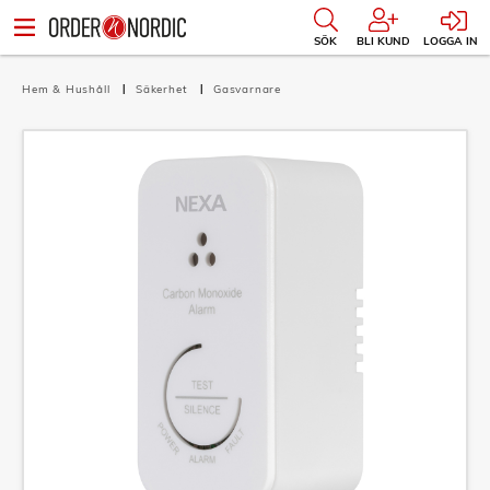
SÖK
BLI KUND
LOGGA IN
Hem & Hushåll
Säkerhet
Gasvarnare