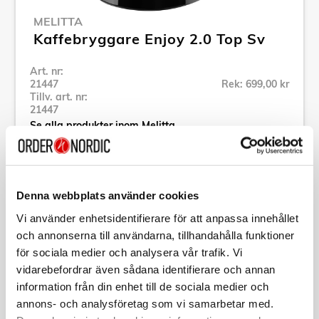
MELITTA
Kaffebryggare Enjoy 2.0 Top Sv
Art. nr:
21447
Rek: 699,00 kr
Tillv. art. nr:
21447
Se alla produkter inom Melitta
Specifikation
Denna webbplats använder cookies
Vi använder enhetsidentifierare för att anpassa innehållet
Beskrivning
och annonserna till användarna, tillhandahålla funktioner
för sociala medier och analysera vår trafik. Vi
vidarebefordrar även sådana identifierare och annan
Art. nr:
21447
Tillv. art. nr:
21447
information från din enhet till de sociala medier och
EAN-kod:
annons- och analysföretag som vi samarbetar med.
4006508214471