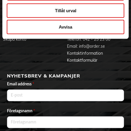
Jobba hos oss
Integritetspolicy
Aktuellt på Order
Om cookies
Tillåt urval
Varumärken
Avvisa
BLI KUND
KONTAKTA OSS
Skapa konto
Telefon:
042 - 25 23 00
Email:
info@order.se
Kontaktinformation
Kontaktformulär
NYHETSBREV & KAMPANJER
Email address
*
Företagsnamn
*