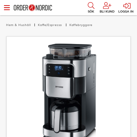
SÖK
BLI KUND
LOGGA IN
Hem & Hushåll
Kaffe/Espresso
Kaffebryggare