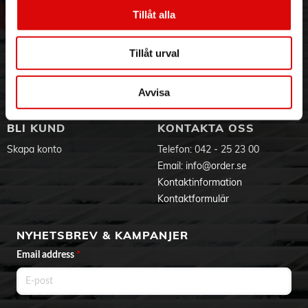
Vår historia
Service & Support
- Termoskanna i rostfritt stål
Tillåt alla
- Svängfilter för 1x4 filter
Hållbarhet
Ansökan om RMA
- Timerfunktion
Visselblåsning
Godsefterlysning & Felleverans
- LED-display m.touch
Tillåt urval
Jobba hos oss
Integritetspolicy
- Justerbar malningsgrad
- Bönbehållare med plats för 200g
Aktuellt på Order
Om cookies
- Auto-off
Varumärken
Avvisa
- Aroma select
BLI KUND
KONTAKTA OSS
Skapa konto
Telefon:
042 - 25 23 00
Email:
info@order.se
Kontaktinformation
Kontaktformulär
NYHETSBREV & KAMPANJER
Email address
*