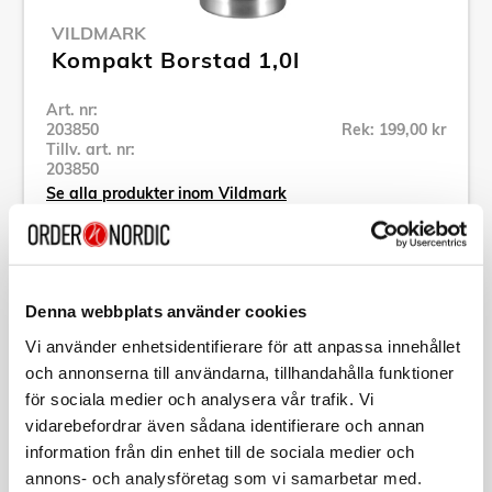
VILDMARK
Kompakt Borstad 1,0l
Art. nr:
203850
Rek: 199,00 kr
Tillv. art. nr:
203850
Se alla produkter inom Vildmark
Specifikation
Denna webbplats använder cookies
Vi använder enhetsidentifierare för att anpassa innehållet
Beskrivning
och annonserna till användarna, tillhandahålla funktioner
för sociala medier och analysera vår trafik. Vi
Art. nr:
203850
vidarebefordrar även sådana identifierare och annan
Tillv. art. nr:
203850
information från din enhet till de sociala medier och
EAN-kod:
7391947038502
annons- och analysföretag som vi samarbetar med.