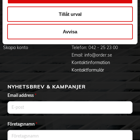
Jobba hos oss
Integritetspolicy
Aktuellt på Order
Om cookies
Tillåt urval
Varumärken
Avvisa
BLI KUND
KONTAKTA OSS
Skapa konto
Telefon:
042 - 25 23 00
Email:
info@order.se
Kontaktinformation
Kontaktformulär
NYHETSBREV & KAMPANJER
Email address
*
Företagsnamn
*