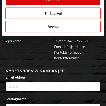
appliceras på andra områden av kroppen.
Visselblåsning
Godsefterlysning & Felleverans
SÄKERT GREPP FÖR EXTRA LINDRING:
Selen sitter stadigt
Jobba hos oss
Integritetspolicy
Tillåt urval
och ger extra kompressionslindring, vilket erbjuder ytterligare
Aktuellt på Order
Om cookies
stöd och komfort under användning.
Varumärken
SHARPER IMAGE erbjuder de senaste
Avvisa
hemelektronikprodukterna, högteknologiska prylar,
BLI KUND
KONTAKTA OSS
vårdprodukter, reseaccessoarer och innovativa
livsstilsprodukter, designade och byggda med de senaste
Skapa konto
Telefon:
042 - 25 23 00
stilarna och teknologierna.
Email:
info@order.se
Kontaktinformation
Kontaktformulär
NYHETSBREV & KAMPANJER
Email address
*
Företagsnamn
*