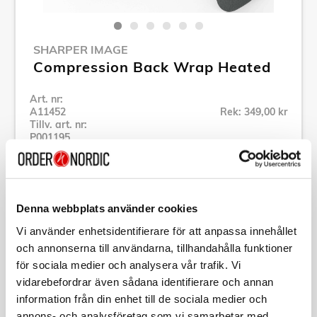
SHARPER IMAGE
Compression Back Wrap Heated
Art. nr:
A11452
Rek: 349,00 kr
Tillv. art. nr:
P001195
Se alla produkter inom Sharper Image
Denna webbplats använder cookies
Specifikation
Vi använder enhetsidentifierare för att anpassa innehållet
och annonserna till användarna, tillhandahålla funktioner
Beskrivning
för sociala medier och analysera vår trafik. Vi
vidarebefordrar även sådana identifierare och annan
Art. nr:
A11452
information från din enhet till de sociala medier och
Tillv. art. nr:
P001195
annons- och analysföretag som vi samarbetar med.