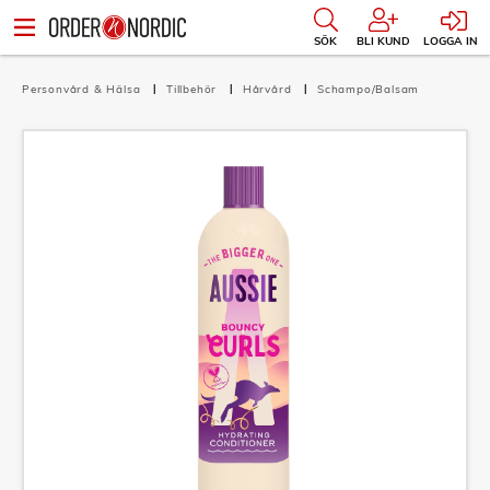
SÖK
BLI KUND
LOGGA IN
Personvård & Hälsa
Tillbehör
Hårvård
Schampo/Balsam