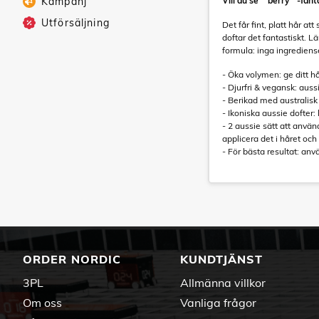
Kampanj
Vill du se ""berry""-fa
Utförsäljning
Det får fint, platt hår a
doftar det fantastiskt.
formula: inga ingrediense
- Öka volymen: ge ditt h
- Djurfri & vegansk: aus
- Berikad med australisk 
- Ikoniska aussie dofter
- 2 aussie sätt att anvä
applicera det i håret och 
- För bästa resultat: an
ORDER NORDIC
KUNDTJÄNST
3PL
Allmänna villkor
Om oss
Vanliga frågor