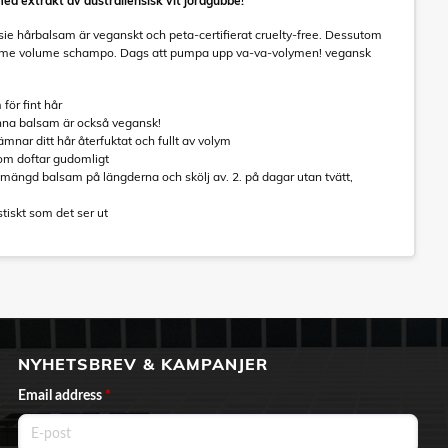
med extrakt av australiensisk vit jordgubbe!
aussie hårbalsam är veganskt och peta-certifierat cruelty-free. Dessutom
 aussome volume schampo. Dags att pumpa upp va-va-volymen! vegansk
för fint hår
enna balsam är också vegansk!
ämnar ditt hår återfuktat och fullt av volym
som doftar gudomligt
 mängd balsam på längderna och skölj av. 2. på dagar utan tvätt,
tiskt som det ser ut
NYHETSBREV & KAMPANJER
Email address
*