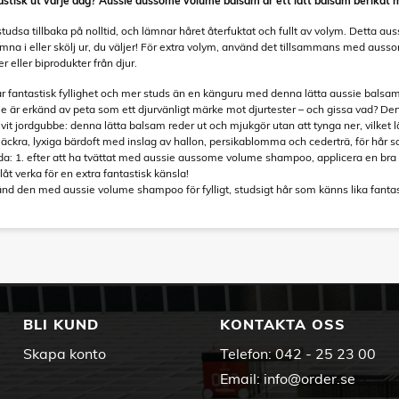
ntastisk ut varje dag? Aussie aussome volume balsam är ett lätt balsam berikat 
tt studsa tillbaka på nolltid, och lämnar håret återfuktat och fullt av volym. Detta 
 Lämna i eller skölj ur, du väljer! För extra volym, använd det tillsammans med
r eller biprodukter från djur.
år fantastisk fyllighet och mer studs än en känguru med denna lätta aussie balsam 
sie är erkänd av peta som ett djurvänligt märke mot djurtester – och gissa vad? D
vit jordgubbe: denna lätta balsam reder ut och mjukgör utan att tynga ner, vilket l
: läckra, lyxiga bärdoft med inslag av hallon, persikablomma och cederträ, för hår 
nda: 1. efter att ha tvättat med aussie aussome volume shampoo, applicera en bra
låt verka för en extra fantastisk känsla!
vänd den med aussie volume shampoo för fylligt, studsigt hår som känns lika fantas
BLI KUND
KONTAKTA OSS
Skapa konto
Telefon:
042 - 25 23 00
Email:
info@order.se