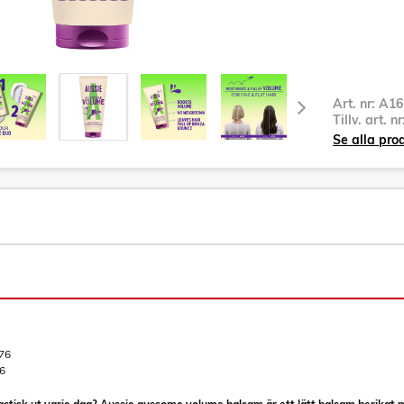
Art. nr:
A16
Tillv. art. n
Se alla pro
76
6