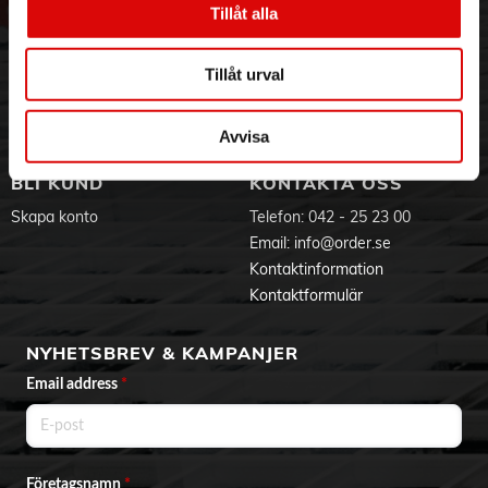
Tillåt alla
Kartong
Hållbarhet
Ansökan om RMA
- L x B x H (cm) 50.6 x 30.3 x 44.8
Visselblåsning
Godsefterlysning & Felleverans
Jobba hos oss
Integritetspolicy
Tillåt urval
Aktuellt på Order
Om cookies
Varumärken
Avvisa
BLI KUND
KONTAKTA OSS
Skapa konto
Telefon:
042 - 25 23 00
Email:
info@order.se
Kontaktinformation
Kontaktformulär
NYHETSBREV & KAMPANJER
Email address
*
Företagsnamn
*