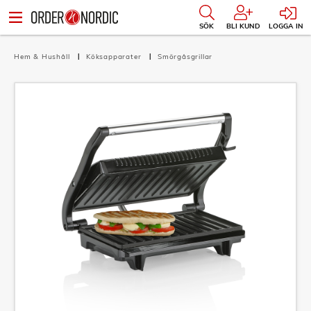
SÖK
BLI KUND
LOGGA IN
Hem & Hushåll
Köksapparater
Smörgåsgrillar