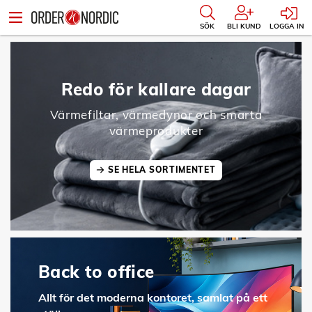
SÖK
BLI KUND
LOGGA IN
Redo för kallare dagar
Värmefiltar, värmedynor och smarta
värmeprodukter
SE HELA SORTIMENTET
Back to office
Allt för det moderna kontoret, samlat på ett