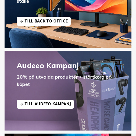
ställe
TILL BACK TO OFFICE
Audeeo Kampanj
20% på utvalda produkter + störtkorg på
köpet
TILL AUDEEO KAMPANJ