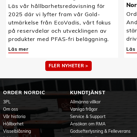
Nor
Läs vår hållbarhetsredovisning för
Ord
2025 där vi lyfter fram vår Gold-
And
utmärkelse från EcoVadis, vårt fokus
stä
på reservdelar och utvecklingen av
driv
produkter med PFAS-fri beläggning.
Läs mer
Läs
FLER NYHETER >
ORDER NORDIC
KUNDTJÄNST
3PL
Allmänna villkor
Om oss
Vanliga frågor
Vår historia
Service & Support
Hållbarhet
Ansökan om RMA
Visselblåsning
Godsefterlysning & Felleverans