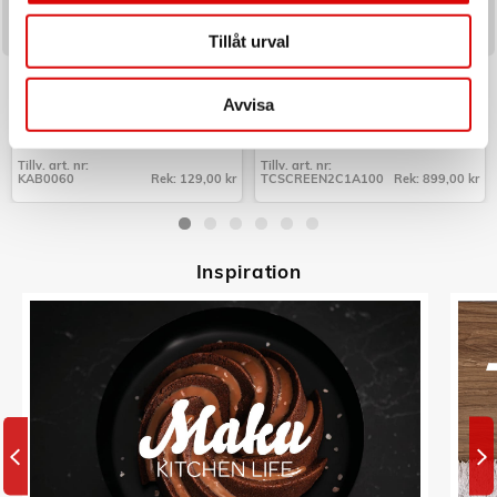
Tillåt urval
LOGILINK
CELLY
Cable box - Kabelgömma Small
Laddare 100W PD/QC med
Svart
display
Avvisa
Art nr:
Art nr:
KAB0060
A15891
Tillv. art. nr:
Tillv. art. nr:
KAB0060
Rek: 129,00 kr
TCSCREEN2C1A100
Rek: 899,00 kr
Tillv. art. nr:
Tillv. art. nr:
KAB0060
TCSCREEN2C1A100
Inspiratio
n