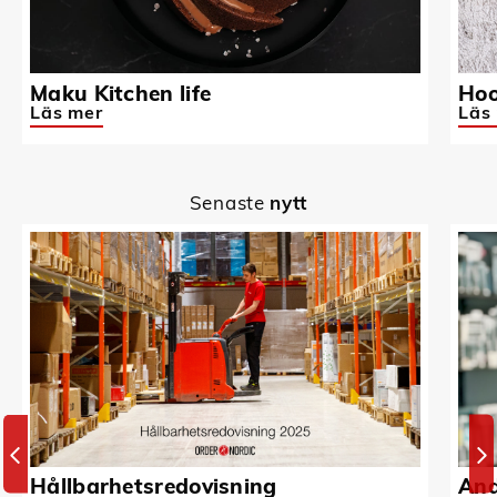
Maku Kitchen life
Hoo
Läs mer
Läs
Senaste
nytt
Hållbarhetsredovisning
And