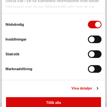
Dessa kan i sin tur kombinera informationen med annan
information som du har tillhandahållit eller som de har
samlat in när du har använt deras tjänster.
Samtyckesval
Nödvändig
Inställningar
Tillbaka till vardagen
Ladda upp inför hösten med ett handplockat sortiment av
Statistik
produkter utvalda för säsongens efterfrågan och
affärsmöjligheter.
Marknadsföring
KAMPANJ
Visa detaljer
Tillåt alla