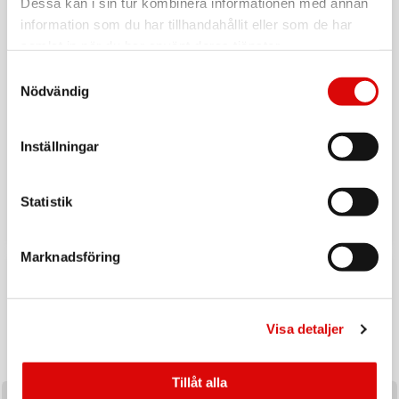
Dessa kan i sin tur kombinera informationen med annan
information som du har tillhandahållit eller som de har
samlat in när du har använt deras tjänster.
Samtyckesval
Nödvändig
Inställningar
Tillbaka till vardagen
Ladda upp inför hösten med ett handplockat sortiment av
Statistik
produkter utvalda för säsongens efterfrågan och
affärsmöjligheter.
Marknadsföring
KAMPANJ
Visa detaljer
Tillåt alla