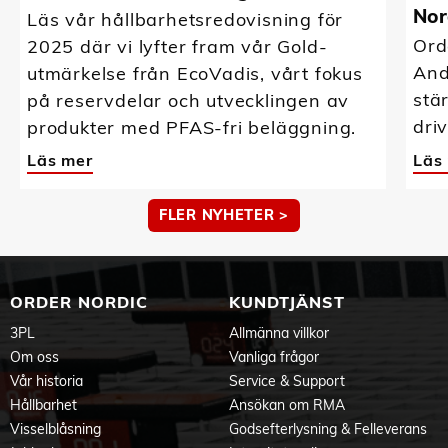
Nor
Läs vår hållbarhetsredovisning för
Ord
2025 där vi lyfter fram vår Gold-
And
utmärkelse från EcoVadis, vårt fokus
stä
på reservdelar och utvecklingen av
driv
produkter med PFAS-fri beläggning.
Läs mer
Läs
FLER NYHETER >
ORDER NORDIC
KUNDTJÄNST
3PL
Allmänna villkor
Om oss
Vanliga frågor
Vår historia
Service & Support
Hållbarhet
Ansökan om RMA
Visselblåsning
Godsefterlysning & Felleverans