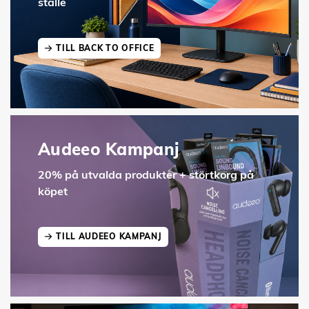
ställe
TILL BACK TO OFFICE
Audeeo Kampanj
20% på utvalda produkter + störtkorg på
köpet
TILL AUDEEO KAMPANJ