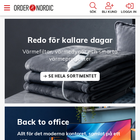
SÖK
BLI KUND
LOGGA IN
Redo för kallare dagar
Värmefiltar, värmedynor och smarta
värmeprodukter
SE HELA SORTIMENTET
Back to office
Allt för det moderna kontoret, samlat på ett