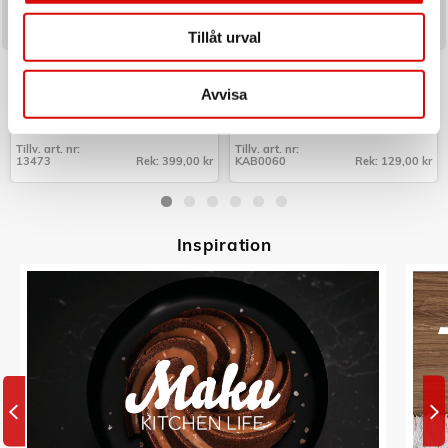
Tillåt urval
NEXA
LOGILINK
Brandsläckare Linné 2kg 13A
Cable box - Kabelgömma Small
Svart
Avvisa
Art nr:
Art nr:
A10729
KAB0060
Tillv. art. nr:
Tillv. art. nr:
13473
Rek: 399,00 kr
KAB0060
Rek: 129,00 kr
Tillv. art. nr:
Tillv. art. nr:
13473
KAB0060
Inspiratio
n