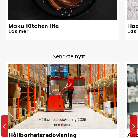
Maku Kitchen life
Hoo
Läs mer
Läs
Senaste
nytt
Hållbarhetsredovisning
And