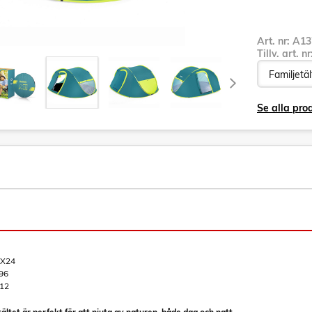
Art. nr:
A13
Tillv. art. n
Se alla pr
X24
96
12