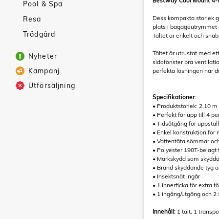
Bestway Cool Mount 4-tä
Pool & Spa
Dess kompakta storlek gör
Resa
plats i bagageutrymmet p
Trädgård
Tältet är enkelt och snab
Tältet är utrustat med et
Nyheter
sidofönster bra ventilati
Kampanj
perfekta lösningen när d
Utförsäljning
Specifikationer:
• Produktstorlek: 2,10 m
• Perfekt för upp till 4 p
• Tidsåtgång för uppstäl
• Enkel konstruktion för 
• Vattentäta sömmar och
• Polyester 190T-belagt 
• Markskydd som skyddar 
• Brand skyddande tyg 
• Insektsnät ingår
• 1 innerficka för extra f
• 1 ingång/utgång och 2 
Innehåll:
1 tält, 1 transp