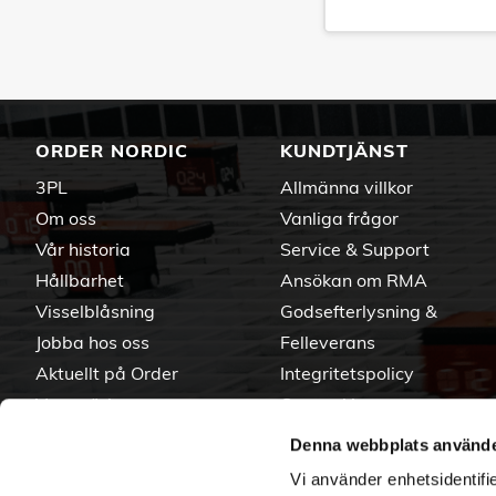
ORDER NORDIC
KUNDTJÄNST
3PL
Allmänna villkor
Om oss
Vanliga frågor
Vår historia
Service & Support
Hållbarhet
Ansökan om RMA
Visselblåsning
Godsefterlysning &
Jobba hos oss
Felleverans
Aktuellt på Order
Integritetspolicy
Varumärken
Om cookies
Denna webbplats använde
Vi använder enhetsidentifie