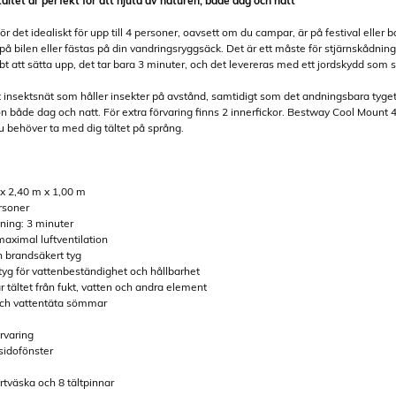
ltet är perfekt för att njuta av naturen, både dag och natt
 det idealiskt för upp till 4 personer, oavsett om du campar, är på festival eller b
å bilen eller fästas på din vandringsryggsäck. Det är ett måste för stjärnskådnin
bt att sätta upp, det tar bara 3 minuter, och det levereras med ett jordskydd som s
t insektsnät som håller insekter på avstånd, samtidigt som det andningsbara tyget ti
on både dag och natt. För extra förvaring finns 2 innerfickor. Bestway Cool Mount 4
u behöver ta med dig tältet på språng.
 x 2,40 m x 1,00 m
ersoner
lning: 3 minuter
maximal luftventilation
 brandsäkert tyg
tyg för vattenbeständighet och hållbarhet
tältet från fukt, vatten och andra element
och vattentäta sömmar
örvaring
sidofönster
ortväska och 8 tältpinnar