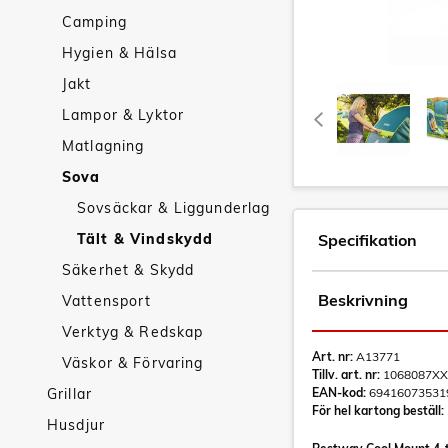
Camping
Hygien & Hälsa
Jakt
Lampor & Lyktor
Matlagning
Sova
Sovsäckar & Liggunderlag
Tält & Vindskydd
Specifikation
Säkerhet & Skydd
Beskrivning
Vattensport
Verktyg & Redskap
Art. nr:
A13771
Väskor & Förvaring
Tillv. art. nr:
1068087XX
Grillar
EAN-kod:
69416073531
För hel kartong beställ:
Husdjur