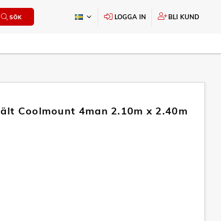
LOGGA IN
BLI KUND
SÖK
tält Coolmount 4man 2.10m x 2.40m
m