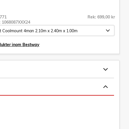
771
Rek: 699,00 kr
r:
1068087XXX24
odukter inom Bestway