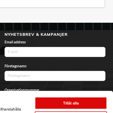
NYHETSBREV & KAMPANJER
Email address
*
Företagsnamn
*
Organisationsnummer
*
Tillåt alla
illhandahålla