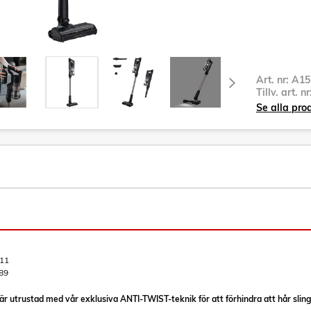
Art. nr:
A15
Tillv. art. n
Se alla pro
11
89
 utrustad med vår exklusiva ANTI-TWIST-teknik för att förhindra att hår slingr