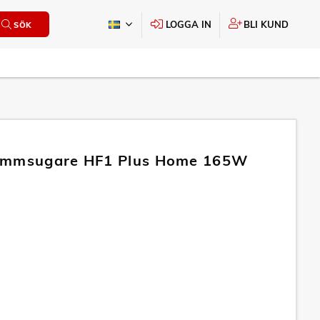
LOGGA IN
BLI KUND
SÖK
ammsugare HF1 Plus Home 165W