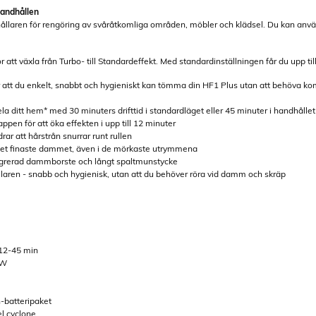
handhållen
dhållaren för rengöring av svåråtkomliga områden, möbler och klädsel. Du kan an
 att växla från Turbo- till Standardeffekt. Med standardinställningen får du upp till
att du enkelt, snabbt och hygieniskt kan tömma din HF1 Plus utan att behöva 
hela ditt hem* med 30 minuters drifttid i standardläget eller 45 minuter i handhålle
appen för att öka effekten i upp till 12 minuter
drar att hårstrån snurrar runt rullen
 det finaste dammet, även i de mörkaste utrymmena
ntegrerad dammborste och långt spaltmunstycke
laren - snabb och hygienisk, utan att du behöver röra vid damm och skräp
 12-45 min
AW
n-batteripaket
l cyclone