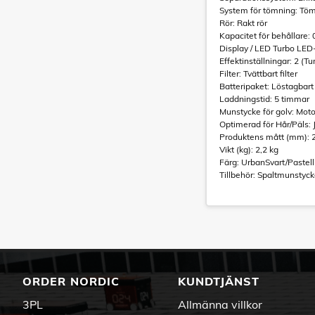
System för tömning: Tö
Rör: Rakt rör
Kapacitet för behållare: 
Display / LED Turbo LED-
Effektinställningar: 2 (T
Filter: Tvättbart filter
Batteripaket: Löstagbart 
Laddningstid: 5 timmar
Munstycke för golv: Moto
Optimerad för Hår/Päls: 
Produktens mått (mm): 2
Vikt (kg): 2,2 kg
Färg: UrbanSvart/Pastell
Tillbehör: Spaltmunstyc
ORDER NORDIC
KUNDTJÄNST
3PL
Allmänna villkor