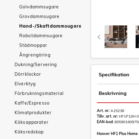
Golvdammsugare
Grovdammsugare
Hand-/Skaftdammsugare
Robotdammsugare
Städmoppar
Ångrengöring
Dukning/Servering
Dörrklockor
Specifikation
Elverktyg
Beskrivning
Förbrukningsmaterial
Kaffe/Espresso
Art. nr:
A15238
Klimatprodukter
Tillv. art. nr:
HF1P10H 0
Köksapparater
EAN-kod:
80590190975
Köksredskap
Hoover HF1 Plus Home är