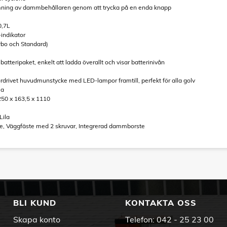
mning av dammbehållaren genom att trycka på en enda knapp
0,7L
indikator
urbo och Standard)
batteripaket, enkelt att ladda överallt och visar batterinivån
rdrivet huvudmunstycke med LED-lampor framtill, perfekt för alla golv
Ja
50 x 163,5 x 1110
Lila
ke, Väggfäste med 2 skruvar, Integrerad dammborste
BLI KUND
KONTAKTA OSS
Skapa konto
Telefon:
042 - 25 23 00