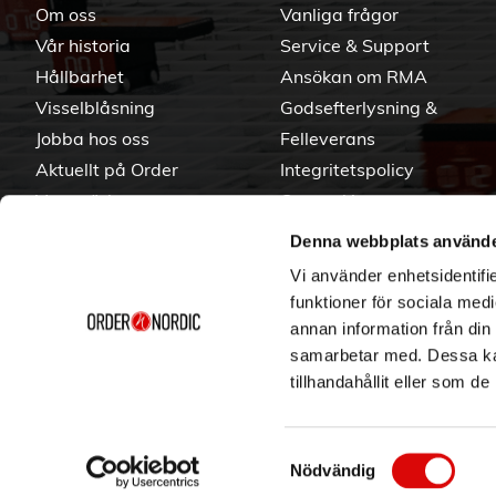
Om oss
Vanliga frågor
Vår historia
Service & Support
Hållbarhet
Ansökan om RMA
Visselblåsning
Godsefterlysning &
Jobba hos oss
Felleverans
Aktuellt på Order
Integritetspolicy
Varumärken
Om cookies
Denna webbplats använde
Vi använder enhetsidentifie
funktioner för sociala medi
annan information från din
samarbetar med. Dessa kan
tillhandahållit eller som d
Samtyckesval
Nödvändig