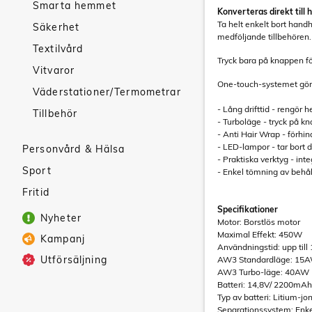
Smarta hemmet
Konverteras direkt till 
Ta helt enkelt bort han
Säkerhet
medföljande tillbehören.
Textilvård
Tryck bara på knappen för
Vitvaror
One-touch-systemet gör 
Väderstationer/Termometrar
- Lång drifttid - rengör 
Tillbehör
- Turboläge - tryck på kn
- Anti Hair Wrap - förhin
- LED-lampor - tar bort
Personvård & Hälsa
- Praktiska verktyg - i
Sport
- Enkel tömning av behål
Fritid
Specifikationer
Nyheter
Motor: Borstlös motor
Maximal Effekt: 450W
Kampanj
Användningstid: upp till
Utförsäljning
AW3 Standardläge: 15
AW3 Turbo-läge: 40AW
Batteri: 14,8V/ 2200mAh
Typ av batteri: Litium-jo
Separationssystem: Enke