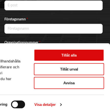
Företagsnamn
*
Organisationsnummer
*
Tillåt alla
illhandahålla
Ja, jag vill prenumerera på nyhetsbrevet.
ifierare och
Tillåt urval
vi
 du har
Avvisa
Skicka
ring
Visa detaljer