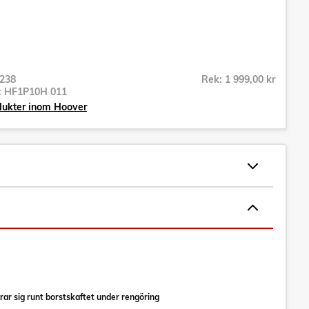
238
Rek: 1 999,00 kr
r:
HF1P10H 011
dukter inom Hoover
ar sig runt borstskaftet under rengöring