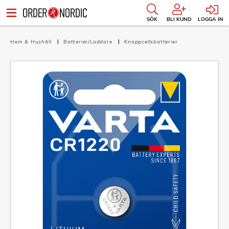
SÖK
BLI KUND
LOGGA IN
Hem & Hushåll
Batterier/Laddare
Knappcellsbatterier