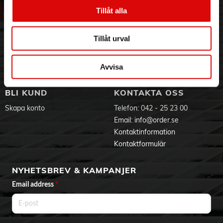
Höjd: 2,0 mm
Vår historia
Service & Support
Tillåt alla
Diameter: 12,5 mm
Hållbarhet
Ansökan om RMA
Vikt: 0,8 g
Visselblåsning
Godsefterlysning & Felleverans
Tillåt urval
Jobba hos oss
Integritetspolicy
Aktuellt på Order
Om cookies
Varumärken
Avvisa
BLI KUND
KONTAKTA OSS
Skapa konto
Telefon:
042 - 25 23 00
Email:
info@order.se
Kontaktinformation
Kontaktformulär
NYHETSBREV & KAMPANJER
Email address
*