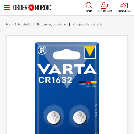
SÖK
BLI KUND
LOGGA IN
Hem & Hushåll
Batterier/Laddare
Knappcellsbatterier