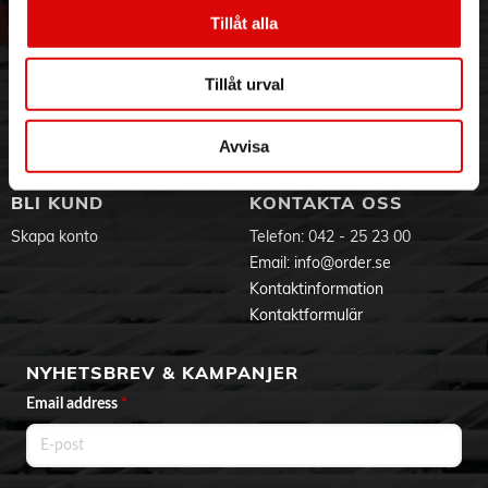
Höjd: 3,2 mm
Vår historia
Service & Support
Tillåt alla
Diameter: 16,0 mm
Hållbarhet
Ansökan om RMA
Vikt: 1,8 g
Visselblåsning
Godsefterlysning & Felleverans
Tillåt urval
Jobba hos oss
Integritetspolicy
Aktuellt på Order
Om cookies
Varumärken
Avvisa
BLI KUND
KONTAKTA OSS
Skapa konto
Telefon:
042 - 25 23 00
Email:
info@order.se
Kontaktinformation
Kontaktformulär
NYHETSBREV & KAMPANJER
Email address
*