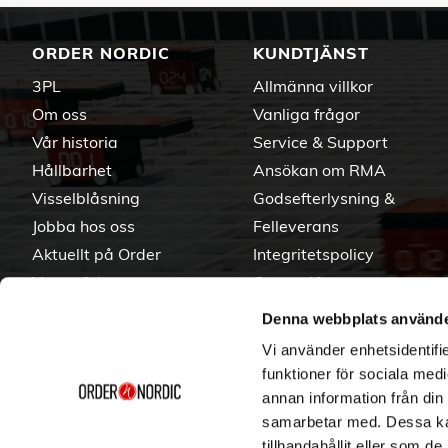
ORDER NORDIC
KUNDTJÄNST
3PL
Allmänna villkor
Om oss
Vanliga frågor
Vår historia
Service & Support
Hållbarhet
Ansökan om RMA
Visselblåsning
Godsefterlysning &
Jobba hos oss
Felleverans
Aktuellt på Order
Integritetspolicy
Varumärken
Om cookies
Denna webbplats använde
Vi använder enhetsidentifie
funktioner för sociala medi
annan information från din
samarbetar med. Dessa kan
tillhandahållit eller som d