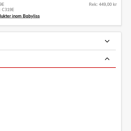
9E
Rek: 449,00 kr
r:
C319E
dukter inom Babyliss