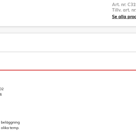
Art. nr:
C31
Tillv. art. n
Se alla pro
02
6
 beläggning
olika temp.