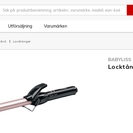
Utförsäljning
Varumärken
vård
Locktänger
BABYLISS
Locktå