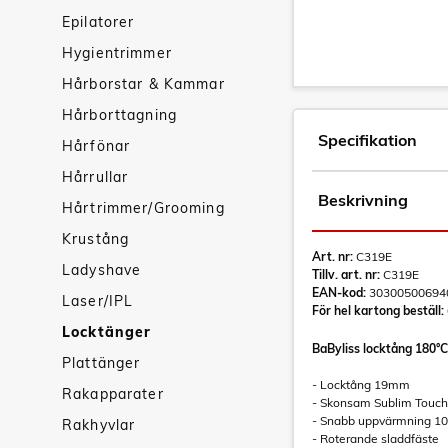
Epilatorer
Hygientrimmer
Hårborstar & Kammar
Hårborttagning
Specifikation
Hårfönar
Hårrullar
Beskrivning
Hårtrimmer/Grooming
Krustång
Art. nr:
C319E
Ladyshave
Tillv. art. nr:
C319E
EAN-kod:
30300500694
Laser/IPL
För hel kartong beställ:
Locktänger
BaByliss locktång 180°C
Plattänger
- Locktång 19mm
Rakapparater
- Skonsam Sublim Touch
- Snabb uppvärmning 10 
Rakhyvlar
- Roterande sladdfäste