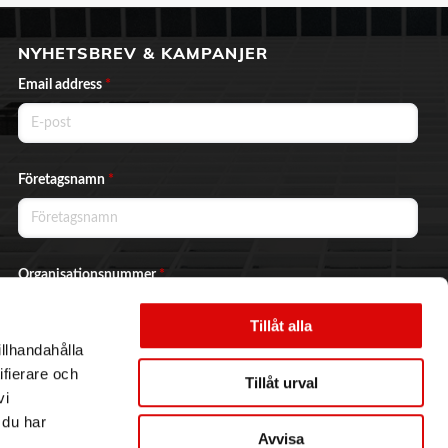
NYHETSBREV & KAMPANJER
Email address
*
Företagsnamn
*
Organisationsnummer
*
Tillåt alla
illhandahålla
Ja, jag vill prenumerera på nyhetsbrevet.
ifierare och
Tillåt urval
vi
 du har
Avvisa
Skicka