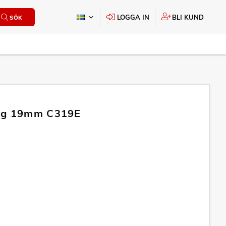
LOGGA IN
BLI KUND
SÖK
ng 19mm C319E