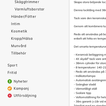
Skäggtrimmer
Skapa stora böljande lo
Varmluftsborstar
Denna locktång med 38mm 
Händer/Fötter
Tack vare den keramiska
Intim
Genom att kombinera turm
Kosmetik
Redo att användas på ba
Kropp/Hälsa
enkelt att hitta en tempe
Munvård
Det smarta temperaturvre
Tillbehör
- Keramisk beläggning 
- 4X skydd* tack vare anti
- 38mm cylinder för stor
Sport
- 8 temperaturer: 140-21
- Redo att användas på 
Fritid
- Indikatorlampa
- Automatisk avstängnin
Nyheter
- Svängbar sladd
Kampanj
- Värmetåligt ställ
- Svalare tipp
Utförsäljning
- Voltomställning för hel
- 3års garanti (+1år vid r
*jämfört med en standar