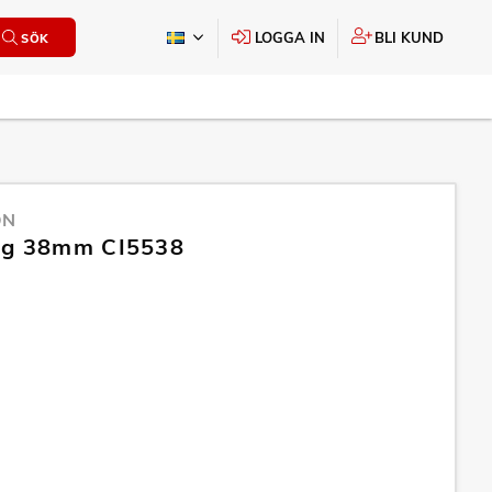
LOGGA IN
BLI KUND
SÖK
ON
ng 38mm CI5538