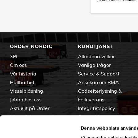
ORDER NORDIC
KUNDTJÄNST
3PL
Allmänna villkor
Om oss
Vanliga frågor
Vår historia
Service & Support
Hållbarhet
Ansökan om RMA
Visselblåsning
Godsefterlysning &
Jobba hos oss
Felleverans
Aktuellt på Order
Integritetspolicy
Varumärken
Om cookies
Denna webbplats använde
Vi använder enhetsidentifie