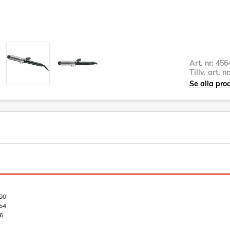
Art. nr:
456
Tillv. art. n
Se alla pr
00
54
6