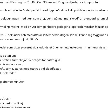
ckar med Remington Pro Big Curl 38mm locktång med justerbar temperatur.
bred cylinder är det perfekta verktyget när du vill skapa böljande lockar eller add
 beläggningen med titan som erbjuder 4 gånger mer skydd* än standard keramisk 
alinjonteknik med en yta som ger bättre glidegenskaper och minskat frizz är det nu
ra 30 sekunder och med åtta olika temperaturlägen kan du känna dig trygg med a
ratur som passar just ditt hår.
det som sitter placerat vid sladdfästet är enkelt att justera och minimerar risk
med titanium
-statisk, turmalinjonisk och yta för bättre glid
a böljande lockar
0°C som justeras med ett vred vid sladdfästet
30 sekunder
g efter 60 minuter
a världen
egistrering online)
d keramisk beläggning