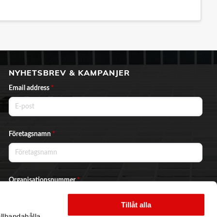
NYHETSBREV & KAMPANJER
Email address
*
Företagsnamn
*
Organisationsnummer
*
Tillåt alla
illhandahålla