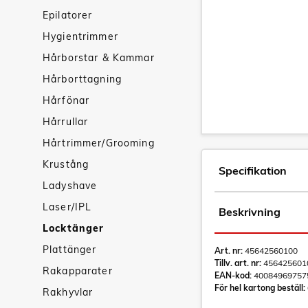
Epilatorer
Hygientrimmer
Hårborstar & Kammar
Hårborttagning
Hårfönar
Hårrullar
Hårtrimmer/Grooming
Krustång
Specifikation
Ladyshave
Laser/IPL
Beskrivning
Locktänger
Plattänger
Art. nr:
45642560100
Tillv. art. nr:
456425601
Rakapparater
EAN-kod:
40084969757
För hel kartong beställ:
Rakhyvlar