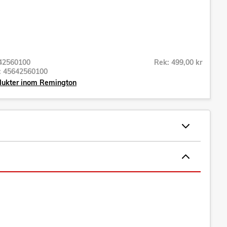
42560100
Rek: 499,00 kr
r:
45642560100
odukter inom Remington