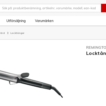
Utförsäljning
Varumärken
vård
Locktänger
REMINGT
Locktå