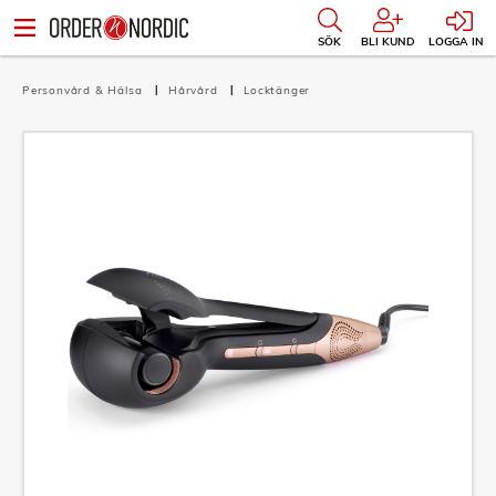
SÖK
BLI KUND
LOGGA IN
Personvård & Hälsa
Hårvård
Locktänger