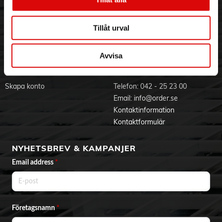
Visselblåsning
Godsefterlysning & Felleverans
Jobba hos oss
Integritetspolicy
Tillåt urval
Aktuellt på Order
Om cookies
Varumärken
Avvisa
BLI KUND
KONTAKTA OSS
Skapa konto
Telefon:
042 - 25 23 00
Email:
info@order.se
Kontaktinformation
Kontaktformulär
NYHETSBREV & KAMPANJER
Email address
*
Företagsnamn
*