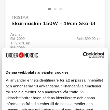
TRISTAR
Skärmaskin 150W - 19cm Skärbl
Art. nr:
EM-2099
Rek: 899,00 kr
Tillv. art. nr:
EM-2099
Se alla produkter inom Tristar
Denna webbplats använder cookies
Specifikation
Vi använder enhetsidentifierare för att anpassa innehållet
och annonserna till användarna, tillhandahålla funktioner
Beskrivning
för sociala medier och analysera vår trafik. Vi
vidarebefordrar även sådana identifierare och annan
Art. nr:
EM-2099
information från din enhet till de sociala medier och
Tillv. art. nr:
EM-2099
annons- och analysföretag som vi samarbetar med.