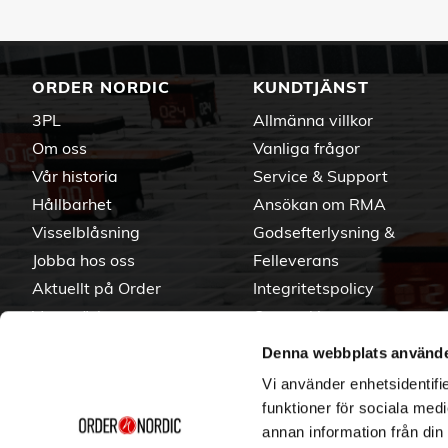
ORDER NORDIC
KUNDTJÄNST
3PL
Allmänna villkor
Om oss
Vanliga frågor
Vår historia
Service & Support
Hållbarhet
Ansökan om RMA
Visselblåsning
Godsefterlysning &
Jobba hos oss
Felleverans
Aktuellt på Order
Integritetspolicy
Varumärken
Om cookies
Denna webbplats använde
Vi använder enhetsidentifie
funktioner för sociala medi
annan information från din