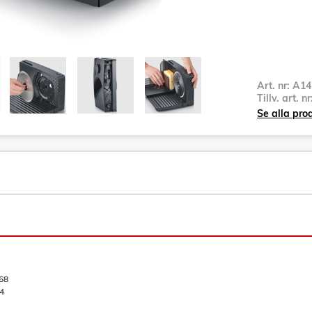
Art. nr:
A14
Tillv. art. n
Se alla pro
68
4