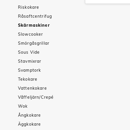
Riskokare
Råsaftcentrifug
Skärmaskiner
Slowcooker
Smörgåsgrillar
Sous Vide
Stavmixrar
Svamptork
Tekokare
Vattenkokare
Våffeljärn/Crepé
Wok
Ångkokare
Äggkokare