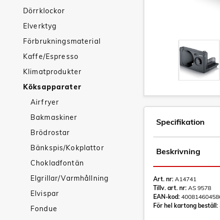
Dörrklockor
Elverktyg
Förbrukningsmaterial
Kaffe/Espresso
Klimatprodukter
Köksapparater
Airfryer
Bakmaskiner
Specifikation
Brödrostar
Bänkspis/Kokplattor
Beskrivning
Chokladfontän
Elgrillar/Varmhållning
Art. nr:
A14741
Tillv. art. nr:
AS 9578
Elvispar
EAN-kod:
40081460458
För hel kartong beställ:
Fondue