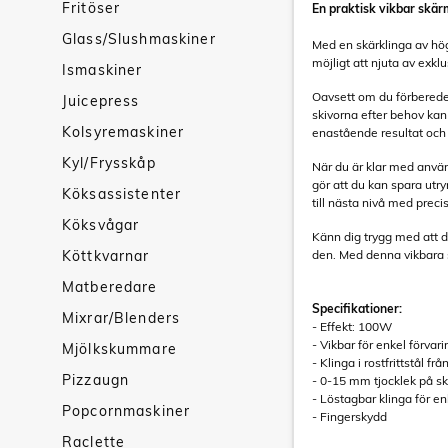
Fritöser
En praktisk vikbar skärm
Glass/Slushmaskiner
Med en skärklinga av hö
möjligt att njuta av exkl
Ismaskiner
Oavsett om du förbereder
Juicepress
skivorna efter behov kan 
Kolsyremaskiner
enastående resultat och 
Kyl/Frysskåp
När du är klar med använd
gör att du kan spara utr
Köksassistenter
till nästa nivå med preci
Köksvågar
Känn dig trygg med att d
Köttkvarnar
den. Med denna vikbara s
Matberedare
Specifikationer:
Mixrar/Blenders
- Effekt: 100W
- Vikbar för enkel förvari
Mjölkskummare
- Klinga i rostfrittstål f
Pizzaugn
- 0-15 mm tjocklek på sk
- Löstagbar klinga för e
Popcornmaskiner
- Fingerskydd
Raclette