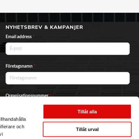
NYHETSBREV & KAMPANJER
Email address
*
Företagsnamn
*
Organisationsnummer
*
Tillåt alla
illhandahålla
Ja, jag vill prenumerera på nyhetsbrevet.
ifierare och
Tillåt urval
vi