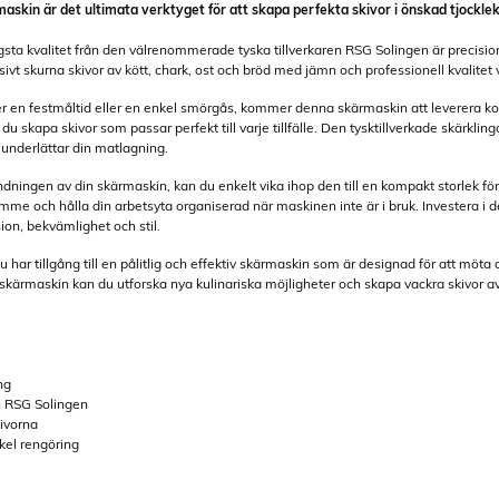
askin är det ultimata verktyget för att skapa perfekta skivor i önskad tjocklek,
gsta kvalitet från den välrenommerade tyska tillverkaren RSG Solingen är precis
usivt skurna skivor av kött, chark, ost och bröd med jämn och professionell kvalitet 
 en festmåltid eller en enkel smörgås, kommer denna skärmaskin att leverera kon
du skapa skivor som passar perfekt till varje tillfälle. Den tysktillverkade skärkling
underlättar din matlagning.
ningen av din skärmaskin, kan du enkelt vika ihop den till en kompakt storlek för 
ymme och hålla din arbetsyta organiserad när maskinen inte är i bruk. Investera i 
sion, bekvämlighet och stil.
u har tillgång till en pålitlig och effektiv skärmaskin som är designad för att mö
kärmaskin kan du utforska nya kulinariska möjligheter och skapa vackra skivor av 
ng
rån RSG Solingen
ivorna
nkel rengöring