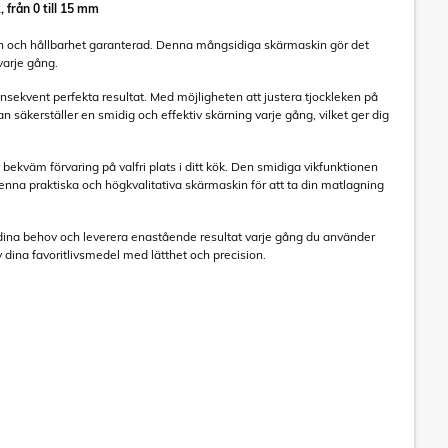
 från 0 till 15 mm
ion och hållbarhet garanterad. Denna mångsidiga skärmaskin gör det
varje gång.
sekvent perfekta resultat. Med möjligheten att justera tjockleken på
an säkerställer en smidig och effektiv skärning varje gång, vilket ger dig
bekväm förvaring på valfri plats i ditt kök. Den smidiga vikfunktionen
denna praktiska och högkvalitativa skärmaskin för att ta din matlagning
ta dina behov och leverera enastående resultat varje gång du använder
dina favoritlivsmedel med lätthet och precision.