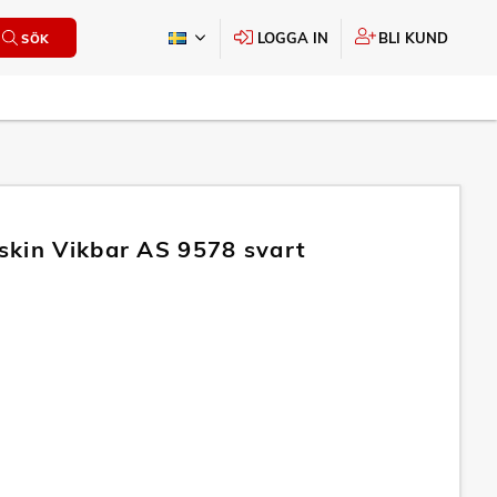
LOGGA IN
BLI KUND
SÖK
kin Vikbar AS 9578 svart