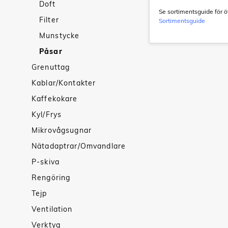
Doft
Se sortimentsguide för öv
Filter
Sortimentsguide
Munstycke
Påsar
Grenuttag
Kablar/Kontakter
Kaffekokare
Kyl/Frys
Mikrovågsugnar
Nätadaptrar/Omvandlare
P-skiva
Rengöring
Tejp
Ventilation
Verktyg