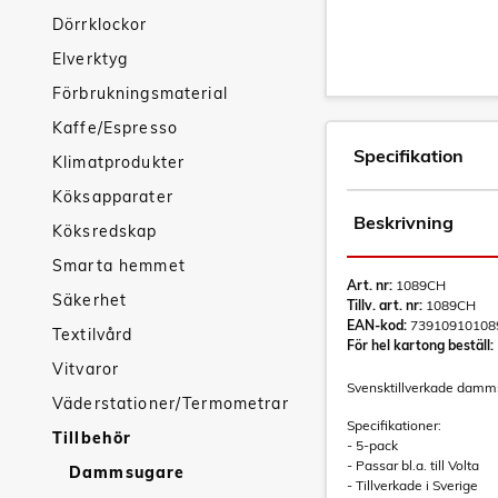
Dörrklockor
Elverktyg
Förbrukningsmaterial
Kaffe/Espresso
Specifikation
Klimatprodukter
Köksapparater
Beskrivning
Köksredskap
Smarta hemmet
Art. nr:
1089CH
Säkerhet
Tillv. art. nr:
1089CH
EAN-kod:
73910910108
Textilvård
För hel kartong beställ:
Vitvaror
Svensktillverkade dammsu
Väderstationer/Termometrar
Specifikationer:
Tillbehör
- 5-pack
- Passar bl.a. till Volta
Dammsugare
- Tillverkade i Sverige