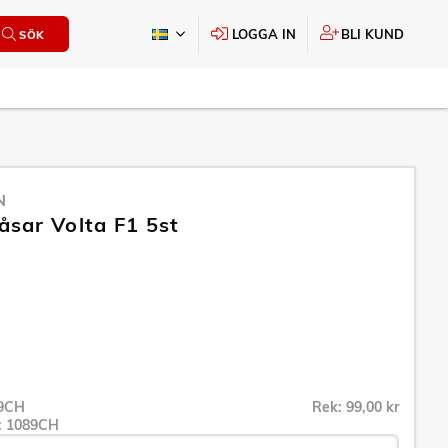
LOGGA IN
BLI KUND
SÖK
N
ar Volta F1 5st
9CH
Rek: 99,00 kr
r:
1089CH