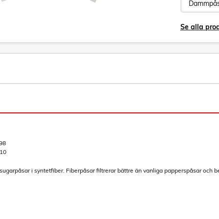
Se alla pr
98
10
garpåsar i syntetfiber. Fiberpåsar filtrerar bättre än vanliga papperspåsar och beh