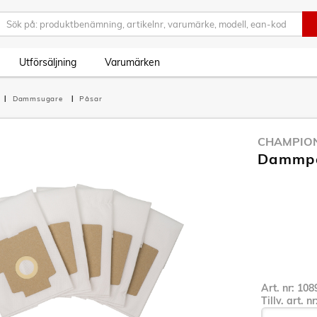
Utförsäljning
Varumärken
Dammsugare
Påsar
CHAMPIO
Dammpås
Art. nr:
108
Tillv. art. n