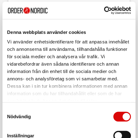
Tillv. art. nr:
CHDS050
EAN-kod:
7391091855840
Champions Dammsugare Small med slimmad design passar
Denna webbplats använder cookies
mindre ytor så som det lilla hushållet, sommarstugan eller
husvagnen. Dammsugaren har justerbart rör och är mycket
Vi använder enhetsidentifierare för att anpassa innehållet
lättanvänd. Det utbytbara HEPA-filtret ser till att luften som
lämnar dammsugaren är fri från restpartiklar och andra
och annonserna till användarna, tillhandahålla funktioner
orenheter. Energiförbrukningen är mycket låg.
för sociala medier och analysera vår trafik. Vi
vidarebefordrar även sådana identifierare och annan
Läs mer
- Effekt: 700W
- Årlig energiförbrukning: 26,8 kWh
information från din enhet till de sociala medier och
- Volym dammpåse: 2 liter
annons- och analysföretag som vi samarbetar med.
- Justerbart teleskoprör
Dessa kan i sin tur kombinera informationen med annan
- Ljudnivå: 80dB
Varumärke
Sortera
- Automatisk sladdupprullning
information som du har tillhandahållit eller som de har
- Indikering för full dammpåse
samlat in när du har använt deras tjänster.
Tillbehör
Kollektion
- Mått: LxHxB 33,0×25,0×21,6cm
- Sladdlängd: 4,2m
Samtyckesval
TWINNER
- Vikt 3,8kg
Nödvändig
Universalmunstycke Dammsugare ink adapter
EU-försäkran
Art nr:
2890
Inställningar
Användarmanual