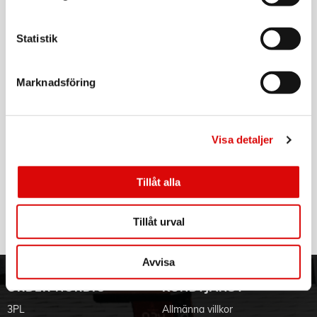
Tillv. art. nr:
60022
Rek: 249,00 kr
Produktblad
Statistik
CHAMPION
Dammpåsar OBH Nordica / Champion 5st
Marknadsföring
Art nr:
1287CH
Tillv. art. nr:
1287CH
Rek: 99,00 kr
Visa detaljer
CHAMPION
Dammsugare Klippfilterset Universal 2st
Tillåt alla
Art nr:
2800CH
Tillv. art. nr:
2800CH
Rek: 49,00 kr
Tillåt urval
Avvisa
ORDER NORDIC
KUNDTJÄNST
3PL
Allmänna villkor