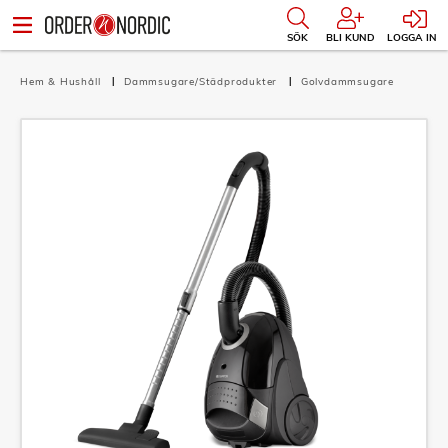
SÖK
BLI KUND
LOGGA IN
Hem & Hushåll
Dammsugare/Städprodukter
Golvdammsugare