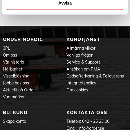
929002065503
Avvisa
Tillv. art. nr:
929002065503
Rek: 59,00 kr
ORDER NORDIC
KUNDTJÄNST
3PL
Allmänna villkor
Om oss
Vanliga frågor
Vår historia
Service & Support
Hållbarhet
Ansökan om RMA
Visselblåsning
Godsefterlysning & Felleverans
Jobba hos oss
Integritetspolicy
Aktuellt på Order
Om cookies
Varumärken
BLI KUND
KONTAKTA OSS
Skapa konto
Telefon:
042 - 25 23 00
Email:
info@order.se