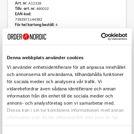
Art. nr:
A12328
Tillv. art. nr:
480032
EAN-kod:
7392971144382
För hel kartong beställ:
4
Daniel I GU10 Antracit
Daniel I erbjuder form och elegans i ett lite mindre paket.
Daniel I har med sitt industriella formspråk och sitt distinkta
nedåtriktade ljus mycket att erbjuda trots sin lilla storlek.
Denna webbplats använder cookies
Daniel I är utrustad med en GU10-sockel och här har du själv
Vi använder enhetsidentifierare för att anpassa innehållet
möjlighet att välja vilken ljusstyrka och färgtemperatur du vill
Läs mer
ha.
och annonserna till användarna, tillhandahålla funktioner
för sociala medier och analysera vår trafik. Vi
Med sin IP44-klassning står Daniel I alltid redo att erbjuda dig
vidarebefordrar även sådana identifierare och annan
ett elegant sken av trygghet i mörkret oavsett väder och med
sina tre färgalternativ anpassar sig Daniel I efter dig och dina
information från din enhet till de sociala medier och
Varumärke
Sortera
behov.
annons- och analysföretag som vi samarbetar med.
Tillbehör
Kollektion
Dessa kan i sin tur kombinera informationen med annan
Ljusteknisk data
information som du har tillhandahållit eller som de har
Sockel (typ): GU10
PHILIPS
samlat in när du har använt deras tjänster.
6-pack LED GU10 50W Dimbar WarmGlow
Ljusspridning: Symmetrisk
Samtyckesval