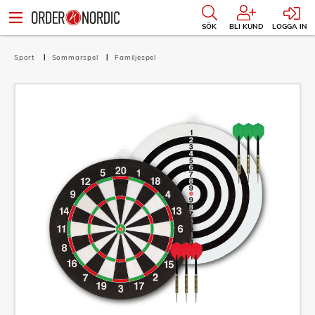
SÖK
BLI KUND
LOGGA IN
Sport
Sommarspel
Familjespel