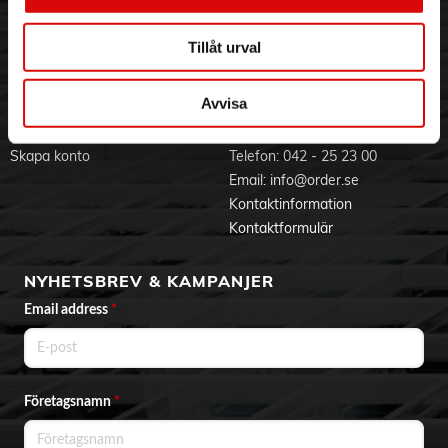
Visselblåsning
Godsefterlysning & Felleverans
Jobba hos oss
Integritetspolicy
Tillåt urval
Aktuellt på Order
Om cookies
Varumärken
Avvisa
BLI KUND
KONTAKTA OSS
Skapa konto
Telefon:
042 - 25 23 00
Email:
info@order.se
Kontaktinformation
Kontaktformulär
NYHETSBREV & KAMPANJER
Email address
*
Företagsnamn
*