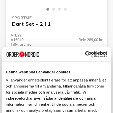
SPORTME
Dart Set - 2 i 1
Art. nr:
A16049
Rek: 289,00 kr
Tillv. art. nr:
4667
Se alla produkter inom SportMe
Denna webbplats använder cookies
Specifikation
Vi använder enhetsidentifierare för att anpassa innehållet
och annonserna till användarna, tillhandahålla funktioner
Beskrivning
för sociala medier och analysera vår trafik. Vi
vidarebefordrar även sådana identifierare och annan
information från din enhet till de sociala medier och
Art. nr:
A16049
Tillv. art. nr:
4667
annons- och analysföretag som vi samarbetar med.