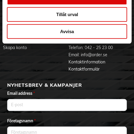
Visselblåsning
Godsefterlysning & Felleverans
Jobba hos oss
Integritetspolicy
Tillåt urval
Aktuellt på Order
Om cookies
Varumärken
Avvisa
BLI KUND
KONTAKTA OSS
Skapa konto
Telefon:
042 - 25 23 00
Email:
info@order.se
Kontaktinformation
Kontaktformulär
NYHETSBREV & KAMPANJER
Email address
*
Företagsnamn
*