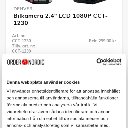
DENVER
Bilkamera 2.4" LCD 1080P CCT-
1230
Art. nr:
CCT-1230
Rek: 299,00 kr
Tillv. art. nr:
CCT-1230
Se alla produkter inom Denver
Specifikation
Denna webbplats använder cookies
Vi använder enhetsidentifierare för att anpassa innehållet
och annonserna till användarna, tillhandahålla funktioner
Beskrivning
för sociala medier och analysera vår trafik. Vi
vidarebefordrar även sådana identifierare och annan
Art. nr:
CCT-1230
information från din enhet till de sociala medier och
Tillv. art. nr:
CCT-1230
annons- och analysföretag som vi samarbetar med.
EAN-kod: