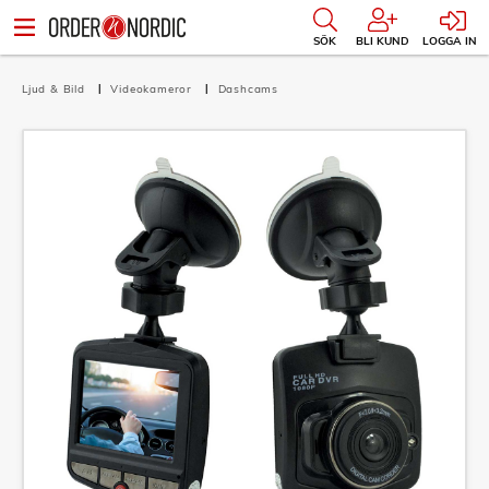
SÖK
BLI KUND
LOGGA IN
Ljud & Bild
Videokameror
Dashcams