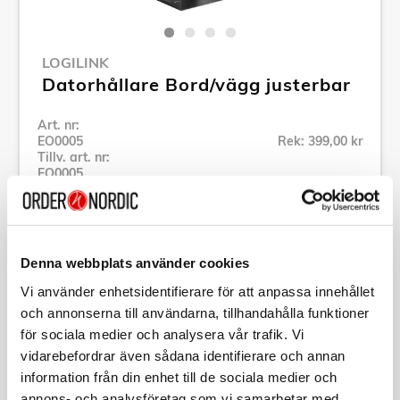
LOGILINK
Datorhållare Bord/vägg justerbar
Art. nr:
EO0005
Rek: 399,00 kr
Tillv. art. nr:
EO0005
Se alla produkter inom LogiLink
Denna webbplats använder cookies
Specifikation
Vi använder enhetsidentifierare för att anpassa innehållet
och annonserna till användarna, tillhandahålla funktioner
Beskrivning
för sociala medier och analysera vår trafik. Vi
vidarebefordrar även sådana identifierare och annan
Art. nr:
EO0005
information från din enhet till de sociala medier och
Tillv. art. nr:
EO0005
annons- och analysföretag som vi samarbetar med.