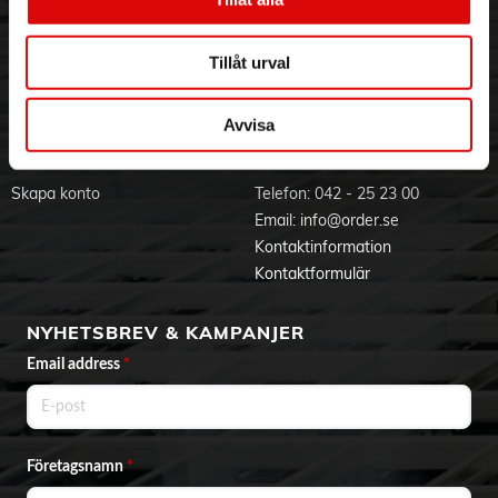
Visselblåsning
Godsefterlysning & Felleverans
Jobba hos oss
Integritetspolicy
Tillåt urval
Aktuellt på Order
Om cookies
Varumärken
Avvisa
BLI KUND
KONTAKTA OSS
Skapa konto
Telefon:
042 - 25 23 00
Email:
info@order.se
Kontaktinformation
Kontaktformulär
NYHETSBREV & KAMPANJER
Email address
*
Företagsnamn
*