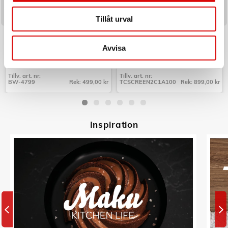
Tillåt urval
TRISTAR
CELLY
Värmekudde uppladdningsbar
Laddare 100W PD/QC med
60x45cm BW-4799
display
Avvisa
Art nr:
Art nr:
A15488
A15891
Tillv. art. nr:
Tillv. art. nr:
BW-4799
Rek: 499,00 kr
TCSCREEN2C1A100
Rek: 899,00 kr
Tillv. art. nr:
Tillv. art. nr:
BW-4799
TCSCREEN2C1A100
Inspiratio
n