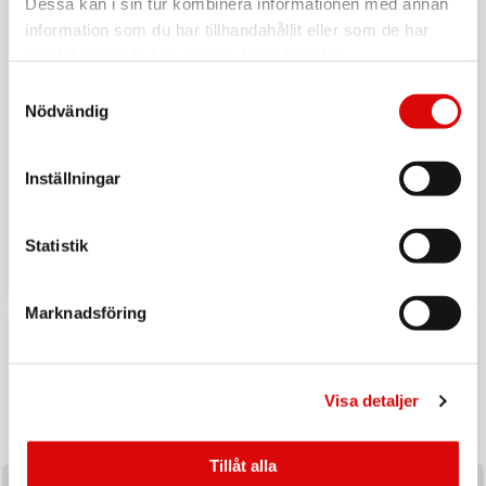
Dessa kan i sin tur kombinera informationen med annan
information som du har tillhandahållit eller som de har
samlat in när du har använt deras tjänster.
Samtyckesval
Nödvändig
Inställningar
Tillbaka till vardagen
Ladda upp inför hösten med ett handplockat sortiment av
Statistik
produkter utvalda för säsongens efterfrågan och
affärsmöjligheter.
Marknadsföring
KAMPANJ
Visa detaljer
Tillåt alla