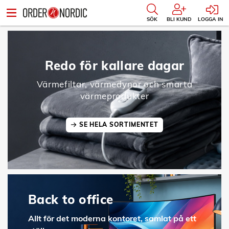
SÖK
BLI KUND
LOGGA IN
Redo för kallare dagar
Värmefiltar, värmedynor och smarta
värmeprodukter
SE HELA SORTIMENTET
Back to office
Allt för det moderna kontoret, samlat på ett