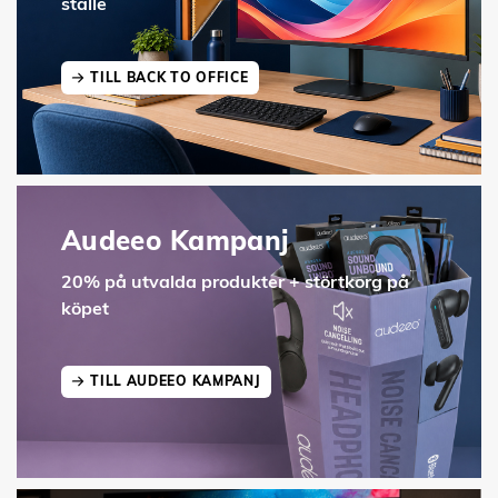
ställe
TILL BACK TO OFFICE
Audeeo Kampanj
20% på utvalda produkter + störtkorg på
köpet
TILL AUDEEO KAMPANJ