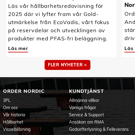
Nor
Läs vår hållbarhetsredovisning för
Ord
2025 där vi lyfter fram vår Gold-
And
utmärkelse från EcoVadis, vårt fokus
stä
på reservdelar och utvecklingen av
driv
produkter med PFAS-fri beläggning.
Läs mer
Läs
FLER NYHETER >
ORDER NORDIC
KUNDTJÄNST
3PL
Allmänna villkor
Om oss
Vanliga frågor
Vår historia
Service & Support
Hållbarhet
Ansökan om RMA
Visselblåsning
Godsefterlysning & Felleverans