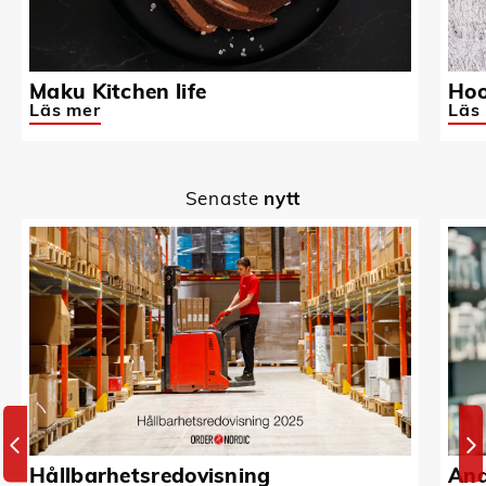
Maku Kitchen life
Hoo
Läs mer
Läs
Senaste
nytt
Hållbarhetsredovisning
And