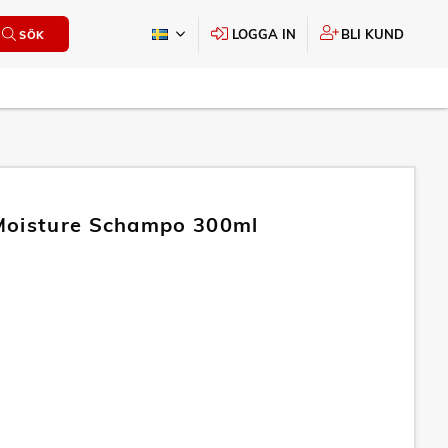
LOGGA IN
BLI KUND
SÖK
Moisture Schampo 300ml