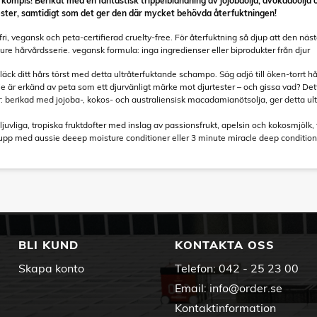
a, kompis! Berikat med en fantastisk trippelblandning av jojobaolja, avokadoolj
ester, samtidigt som det ger den där mycket behövda återfuktningen!
fri, vegansk och peta-certifierad cruelty-free. För återfuktning så djup att den 
e hårvårdsserie. vegansk formula: inga ingredienser eller biprodukter från djur
äck ditt hårs törst med detta ultråterfuktande schampo. Säg adjö till öken-torrt hår 
sie är erkänd av peta som ett djurvänligt märke mot djurtester – och gissa vad? D
: berikad med jojoba-, kokos- och australiensisk macadamianötsolja, ger detta ultrar
 ljuvliga, tropiska fruktdofter med inslag av passionsfrukt, apelsin och kokosmjölk
lj upp med aussie deeep moisture conditioner eller 3 minute miracle deep conditione
BLI KUND
KONTAKTA OSS
Skapa konto
Telefon:
042 - 25 23 00
Email:
info@order.se
Kontaktinformation