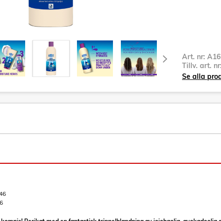
Art. nr:
A16
Tillv. art. n
Se alla pro
46
6