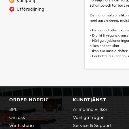
Kampanj
Törstigt hår? Ingen far
schampo och tar bort r
Utförsäljning
Denna formula är silikon
med aussie deeep moistur
- Rengör och återfukta: sl
- Djurfri & vegansk: aus
- Härliga oljeblandningar
silkeslent och slätt
- Ikoniska aussie-dofter:
- För bättre resultat: fö
ORDER NORDIC
KUNDTJÄNST
3PL
Allmänna villkor
Om oss
Vanliga frågor
Vår historia
Service & Support