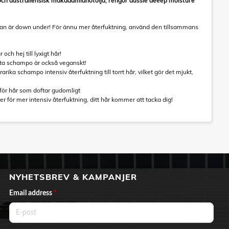
a och australiensisk makadamianötolja, rengör aussie deeep moisture
nästan är down under! För ännu mer återfuktning, använd den tillsammans
och hej till lyxigt hår!
etta schampo är också veganskt!
ika schampo intensiv återfuktning till torrt hår, vilket gör det mjukt,
, för hår som doftar gudomligt
r för mer intensiv återfuktning, ditt hår kommer att tacka dig!
NYHETSBREV & KAMPANJER
Email address
*