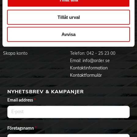
Visselblåsning
Godsefterlysning & Felleverans
Jobba hos oss
Integritetspolicy
Tillåt urval
Aktuellt på Order
Om cookies
Varumärken
Avvisa
BLI KUND
KONTAKTA OSS
Skapa konto
Telefon:
042 - 25 23 00
Email:
info@order.se
Kontaktinformation
Kontaktformulär
NYHETSBREV & KAMPANJER
Email address
*
Företagsnamn
*