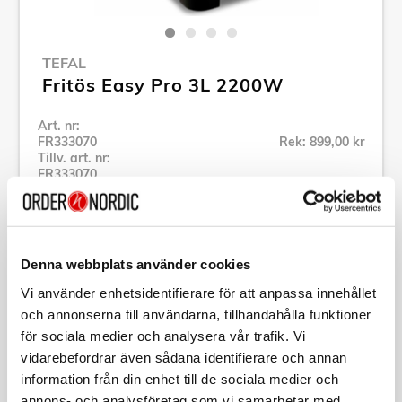
TEFAL
Fritös Easy Pro 3L 2200W
Art. nr:
FR333070
Rek: 899,00 kr
Tillv. art. nr:
FR333070
Se alla produkter inom Tefal
Denna webbplats använder cookies
Specifikation
Vi använder enhetsidentifierare för att anpassa innehållet
och annonserna till användarna, tillhandahålla funktioner
Beskrivning
för sociala medier och analysera vår trafik. Vi
vidarebefordrar även sådana identifierare och annan
Art. nr:
FR333070
information från din enhet till de sociala medier och
Tillv. art. nr:
FR333070
annons- och analysföretag som vi samarbetar med.