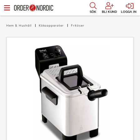
SÖK
BLI KUND
LOGGA IN
Hem & Hushåll
Köksapparater
Fritöser