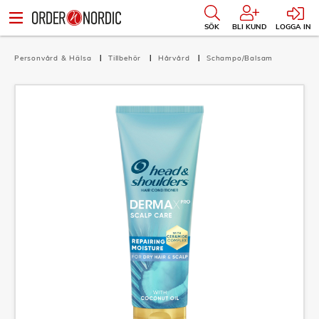
SÖK
BLI KUND
LOGGA IN
Personvård & Hälsa
Tillbehör
Hårvård
Schampo/Balsam