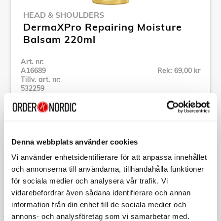
HEAD & SHOULDERS
DermaXPro Repairing Moisture
Balsam 220ml
Art. nr:
A16689
Rek: 69,00 kr
Tillv. art. nr:
532259
Se alla produkter inom Head & Shoulders
Specifikation
Denna webbplats använder cookies
Vi använder enhetsidentifierare för att anpassa innehållet
och annonserna till användarna, tillhandahålla funktioner
Beskrivning
för sociala medier och analysera vår trafik. Vi
vidarebefordrar även sådana identifierare och annan
Art. nr:
A16689
information från din enhet till de sociala medier och
Tillv. art. nr:
532259
annons- och analysföretag som vi samarbetar med.
EAN-kod: