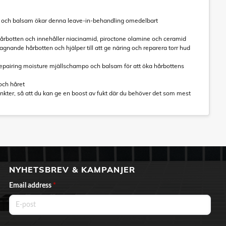
o och balsam ökar denna leave-in-behandling omedelbart
m hårbotten och innehåller niacinamid, piroctone olamine och ceramid
flagnande hårbotten och hjälper till att ge näring och reparera torr hud
repairing moisture mjällschampo och balsam för att öka hårbottens
och håret
 punkter, så att du kan ge en boost av fukt där du behöver det som mest
NYHETSBREV & KAMPANJER
Email address
*