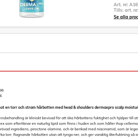
Art. nr:
A16
Tillv. art. n
Se alla pro
96
6
mot en torr och stram hårbotten med head & shoulders dermaxpro scalp moistur
sbehandling är kliniskt bevisad för att öka hårbottens fuktighet och hjälper till att
 som efterliknar en naturlig lipid som finns i huden och som håller ihop cellerna 
eprövad ingrediens, piroctone olamine, och är berikad med niacinamid, som är lege
rka torr, flagnande hårbotten utan att tynga ner, och ger varaktig återfuktning så att