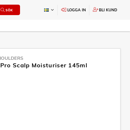
LOGGA IN
BLI KUND
SÖK
HOULDERS
ro Scalp Moisturiser 145ml