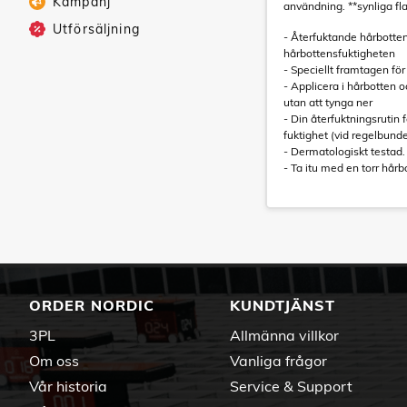
Kampanj
användning. **synliga fl
Utförsäljning
- Återfuktande hårbotte
hårbottensfuktigheten
- Speciellt framtagen fö
- Applicera i hårbotten o
utan att tynga ner
- Din återfuktningsrutin
fuktighet (vid regelbun
- Dermatologiskt testad
- Ta itu med en torr hårb
ORDER NORDIC
KUNDTJÄNST
3PL
Allmänna villkor
Om oss
Vanliga frågor
Vår historia
Service & Support