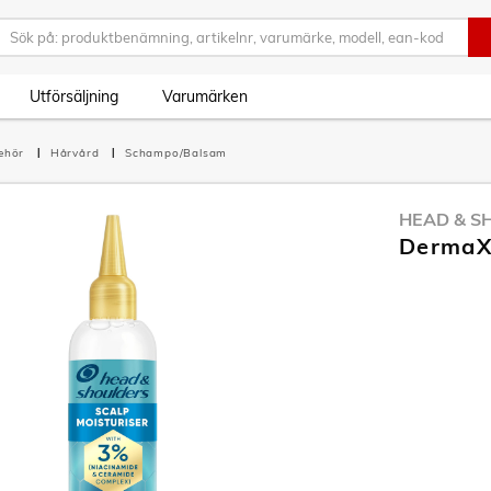
Utförsäljning
Varumärken
behör
Hårvård
Schampo/Balsam
HEAD & S
DermaXP