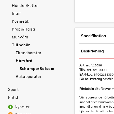
Händer/Fötter
Intim
Kosmetik
Kropp/Hälsa
Specifikation
Munvård
Tillbehör
Beskrivning
Eltandborstar
Hårvård
Art. nr:
A16696
Schampo/Balsam
Tillv. art. nr:
533096
EAN-kod:
87002165330
Rakapparater
För hel kartong beställ:
Fördubbla ditt försvar 
Sport
Fritid
Vår reparerande hårbotten
innehåller ceramidkomplex
Nyheter
innehåller en kliniskt b
hjälper den till att motve