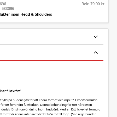
696
Rek: 79,00 kr
r:
533096
dukter inom Head & Shoulders
iser fuktkräm!
 fylla på hudens yta för att lindra torrhet och mjäll**. Expertformulan
för att förhindra fuktförlust. Denna behandling för torr hårbotten
ndarisk för sin användning inom hudvård. Med en lätt, icke-fet formula
 torrt hår känns intensivt vårdat från rot till topp. (*vid regelbunden