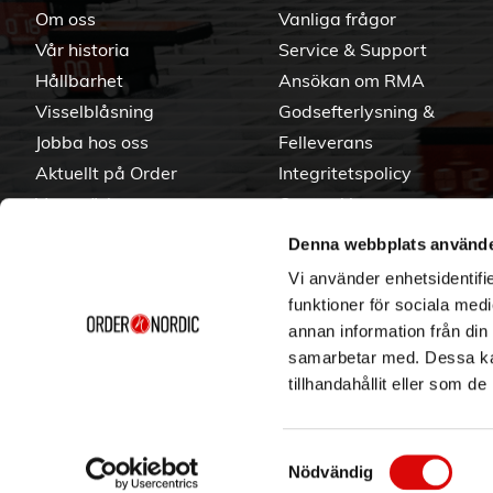
Om oss
Vanliga frågor
Vår historia
Service & Support
Hållbarhet
Ansökan om RMA
Visselblåsning
Godsefterlysning &
Jobba hos oss
Felleverans
Aktuellt på Order
Integritetspolicy
Varumärken
Om cookies
Denna webbplats använde
Vi använder enhetsidentifie
funktioner för sociala medi
annan information från din
samarbetar med. Dessa kan
tillhandahållit eller som d
Samtyckesval
Nödvändig