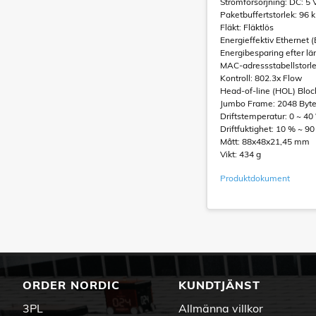
Strömförsörjning: DC: 5 
Paketbuffertstorlek: 96 
Fläkt: Fläktlös
Energieffektiv Ethernet (
Energibesparing efter lä
MAC-adressstabellstorle
Kontroll: 802.3x Flow
Head-of-line (HOL) Block
Jumbo Frame: 2048 Byt
Driftstemperatur: 0 ~ 40
Driftfuktighet: 10 % ~ 9
Mått: 88x48x21,45 mm
Vikt: 434 g
Produktdokument
ORDER NORDIC
KUNDTJÄNST
3PL
Allmänna villkor