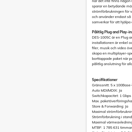
när det inte finns någon 
sparar en betydande mä
strömförbrukningen för v
och använder endast så
samverkar för att hjälpa 
Pålitlig Plug and Play-in
DES-1005C är en Plug an
installationen är enkel o
filer, musik och video öv
skapa en multiplayer-spe
borttappade paket när po
pålitlig anslutning för al
Specifikationer
Gränssnitt: 5 x 100Base
Auto MDI/MDIX: Ja
Switchkapacitet: 1 Gbps
Max. paketöverföringsha
Store & Forwarding: Ja
Maximal strömförbrukni
Strömförbrukning i stan
Maximal värmeavledning
MTBF: 1 785 631 timmar