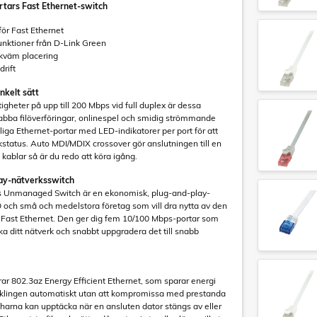
rtars Fast Ethernet-switch
för Fast Ethernet
unktioner från D-Link Green
kväm placering
drift
nkelt sätt
gheter på upp till 200 Mbps vid full duplex är dessa
nabba filöverföringar, onlinespel och smidig strömmande
liga Ethernet-portar med LED-indikatorer per port för att
nkstatus. Auto MDI/MDIX crossover gör anslutningen till en
 kablar så är du redo att köra igång.
ay-nätverksswitch
 Unmanaged Switch är en ekonomisk, plug-and-play-
 och små och medelstora företag som vill dra nytta av den
Fast Ethernet. Den ger dig fem 10/100 Mbps-portar som
ka ditt nätverk och snabbt uppgradera det till snabb
 802.3az Energy Efficient Ethernet, som sparar energi
klingen automatiskt utan att kompromissa med prestanda
tcharna kan upptäcka när en ansluten dator stängs av eller