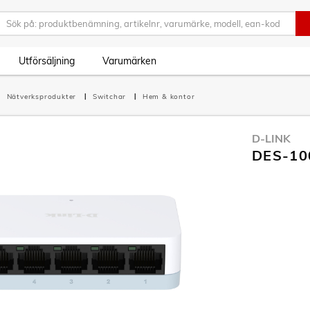
Utförsäljning
Varumärken
Nätverksprodukter
Switchar
Hem & kontor
D-LINK
DES-100