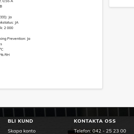
V, 0,55 A
kB
EEE): Ja
nkstatus: JA
k: 2 000
ing Prevention: Ja
es
 °C
0 % RH
BLI KUND
KONTAKTA OSS
Skapa konto
Telefon:
042 - 25 23 00