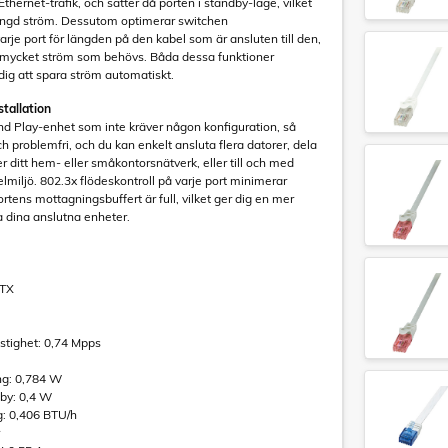
Ethernet-trafik, och sätter då porten i standby-läge, vilket
ngd ström. Dessutom optimerar switchen
arje port för längden på den kabel som är ansluten till den,
 mycket ström som behövs. Båda dessa funktioner
dig att spara ström automatiskt.
stallation
d Play-enhet som inte kräver någon konfiguration, så
ch problemfri, och du kan enkelt ansluta flera datorer, dela
er ditt hem- eller småkontorsnätverk, eller till och med
lmiljö. 802.3x flödeskontroll på varje port minimerar
rtens mottagningsbuffert är full, vilket ger dig en mer
la dina anslutna enheter.
-TX
stighet: 0,74 Mpps
ng: 0,784 W
dby: 0,4 W
: 0,406 BTU/h