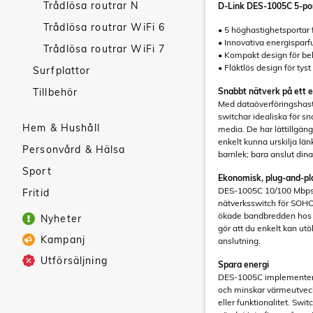
Trådlösa routrar N
D-Link DES-1005C 5-po
Trådlösa routrar WiFi 6
• 5 höghastighetsportar 
• Innovativa energisparf
Trådlösa routrar WiFi 7
• Kompakt design för be
• Fläktlös design för tyst 
Surfplattor
Tillbehör
Snabbt nätverk på ett e
Med dataöverföringshasti
switchar idealiska för s
Hem & Hushåll
media. De har lättillgäng
enkelt kunna urskilja lä
Personvård & Hälsa
barnlek; bara anslut dina
Sport
Ekonomisk, plug-and-pl
DES-1005C 10/100 Mbps
Fritid
nätverksswitch för SOHO
ökade bandbredden hos 
Nyheter
gör att du enkelt kan utö
Kampanj
anslutning.
Utförsäljning
Spara energi
DES-1005C implementerar
och minskar värmeutvec
eller funktionalitet. Swi