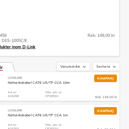
456
Rek: 149,00 kr
r:
DES-1005C/E
dukter inom D-Link
Varumärke
Sortera
ör
LOGILINK
KAMPANJ
Nätverkskabel CAT6 U/UTP CCA 10m
Art nr:
Tillv. art. nr:
A15256
CP2091U
Rek: 149,00 kr
LOGILINK
KAMPANJ
Nätverkskabel CAT6 U/UTP CCA 1m
Art nr:
Tillv. art. nr:
A15253
CP2031U