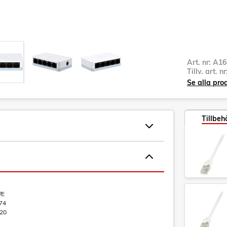
Art. nr:
A16
Tillv. art. n
Se alla pro
Tillbeh
/E
74
20