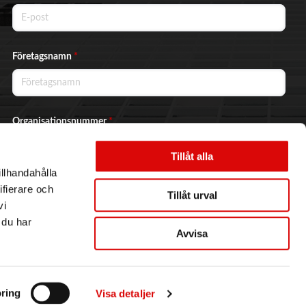
Företagsnamn
*
Organisationsnummer
*
Tillåt alla
illhandahålla
Ja, jag vill prenumerera på nyhetsbrevet.
ifierare och
Tillåt urval
vi
 du har
Avvisa
Skicka
ring
Visa detaljer