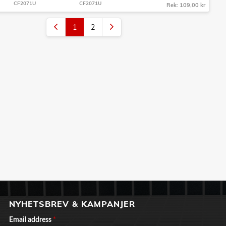
CF2071U
CF2071U
Rek: 109,00 kr
1
2
NYHETSBREV & KAMPANJER
Email address
*